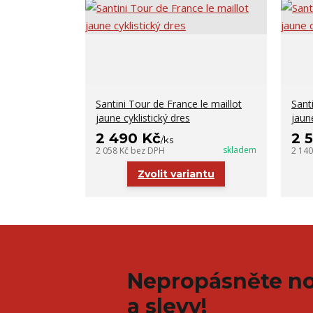
Santini Tour de France le maillot
Sant
jaune cyklistický dres
jaune
2 490 Kč
2 
/
ks
skladem
2 058 Kč
bez DPH
2 14
Zvolit variantu
Nepropásněte no
a slevy!