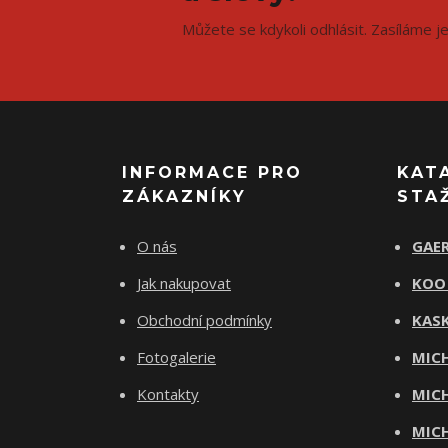
Můžete se kdykoli odhlásit. Zasíláme j
INFORMACE PRO
KAT
ZÁKAZNÍKY
STA
O nás
GAER
Jak nakupovat
KOO
Obchodní podmínky
KASK
Fotogalerie
MICH
Kontakty
MICH
MICH