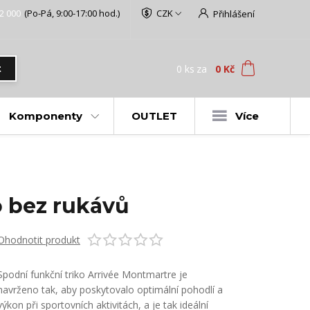
2 000
(Po-Pá, 9:00-17:00 hod.)
CZK
Přihlášení
0
ks
za
0 Kč
t
Komponenty
OUTLET
Více
o bez rukávů
Ohodnotit produkt
Spodní funkční triko Arrivée Montmartre je
navrženo tak, aby poskytovalo optimální pohodlí a
výkon při sportovních aktivitách, a je tak ideální