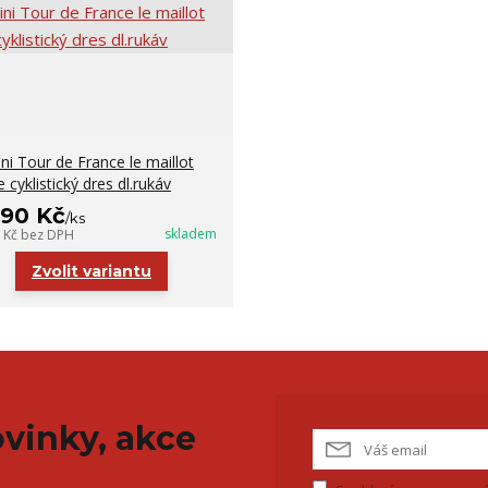
ini Tour de France le maillot
 cyklistický dres dl.rukáv
590 Kč
/
ks
skladem
0 Kč
bez DPH
Zvolit variantu
vinky, akce