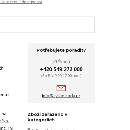
Hlídat cenu / dostupnost
Potřebujete poradit?
Jiří Škoda
ch
+420 549 272 000
(Po-Pá, 9:00-17:00 hod.)
entní
info@cykloskoda.cz
e na
Zboží zařazeno v
kategoriích
očka,
nci 19.