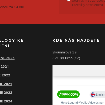
Souhlasím se
zpracová
rozesílky newsletteru.
ednou za 14 dní.
ALOGY KE
KDE NÁS NAJDETE
ŽENÍ
Skoumalova 39
NE 2025
621 00 Brno (CZ)
 2021
 2022
E 2021
E 2022
E 2024