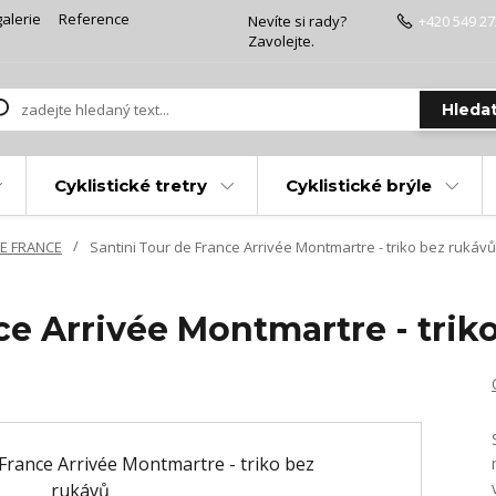
alerie
Reference
Nevíte si rady?
+420 549 27
Zavolejte.
Hleda
Cyklistické tretry
Cyklistické brýle
E FRANCE
Santini Tour de France Arrivée Montmartre - triko bez rukávů
ce Arrivée Montmartre - trik