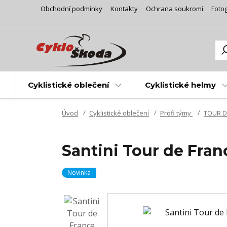
Obchodní podmínky
Kontakty
Ochrana soukromí
Fotog
Cyklistické oblečení
Cyklistické helmy
Úvod
Cyklistické oblečení
Profi týmy
TOUR D
Santini Tour de Fran
Novinka