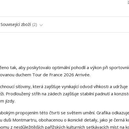
Související zboží
2
ženo tak, aby poskytovalo optimální pohodlí a výkon při sportovní
nspirovanou duchem Tour de France 2026 Arrivée.
noucí síťoviny, která zajišťuje vynikající odvod vlhkosti a udržuje
ěži. Prodloužený střih na zádech zajišťuje stabilní padnutí a konzist
m jízdy.
ubokým propojením této čtvrti se světem umění. Grafika odkazuj
u duši Montmartru, obohacenou o ikonické detaily, jako je černá k
mu z nejdůležitějších pařížských kulturních setkávacích míst na ko