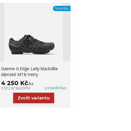
Novinka
Gaerne G.Edge Lady black/lilla
dámské MTB tretry
4 250 Kč
/
ks
poslední kus
3 512 Kč
bez DPH
Zvolit variantu