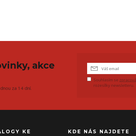
vinky, akce
Souhlasím se
zpracová
rozesílky newsletteru.
ednou za 14 dní.
ALOGY KE
KDE NÁS NAJDETE