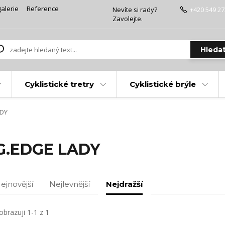
alerie
Reference
Nevíte si rady?
+420 549 27
Zavolejte.
Hleda
Cyklistické tretry
Cyklistické brýle
ADY
G.EDGE LADY
ejnovější
Nejlevnější
Nejdražší
obrazuji 1-1 z 1