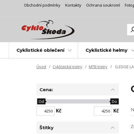
Obchodní podmínky
Kontakty
Ochrana soukromí
Fotog
Cyklistické oblečení
Cyklistické helmy
Úvod
Cyklistické tretry
MTB tretry
G.EDGE L
Cena:
Od
Do
N
Kč
Kč
Z
Štítky