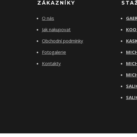
ZÁKAZNÍKY
STA
O nás
GAER
Jak nakupovat
KOO
Obchodní podmínky
KASK
Fotogalerie
MICH
Kontakty
MICH
MICH
SALI
SALI