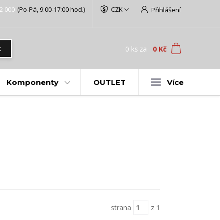
2 000
(Po-Pá, 9:00-17:00 hod.)
CZK
Přihlášení
0
ks
za
0 Kč
t
Komponenty
OUTLET
Více
strana
z 1