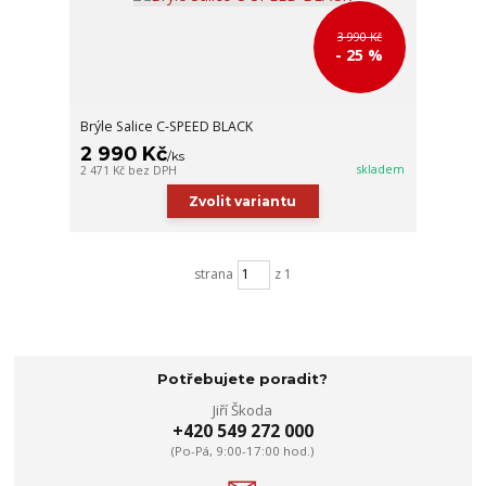
3 990 Kč
- 25 %
Brýle Salice C-SPEED BLACK
2 990 Kč
/
ks
skladem
2 471 Kč
bez DPH
Zvolit variantu
strana
z 1
Potřebujete poradit?
Jiří Škoda
+420 549 272 000
(Po-Pá, 9:00-17:00 hod.)