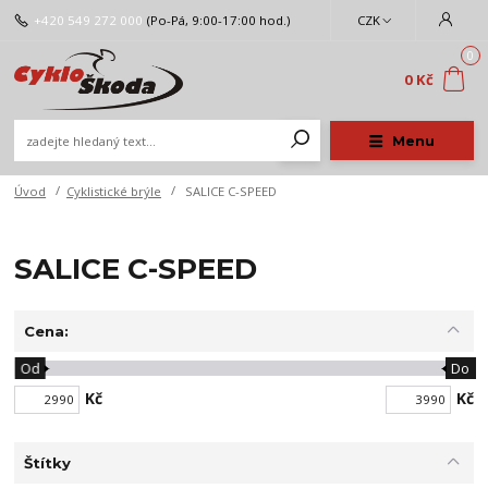
+420 549 272 000
(Po-Pá, 9:00-17:00 hod.)
CZK
0
0 Kč
Menu
Úvod
Cyklistické brýle
SALICE C-SPEED
SALICE C-SPEED
Cena:
Od
Do
Kč
Kč
Štítky