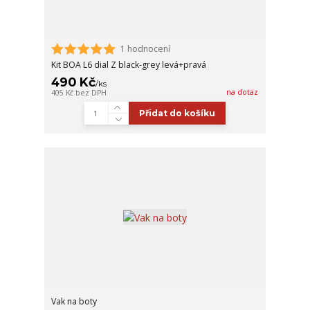
1 hodnocení
Kit BOA L6 dial Z black-grey levá+pravá
490 Kč
/
ks
na dotaz
405 Kč
bez DPH
Přidat do košíku
Vak na boty