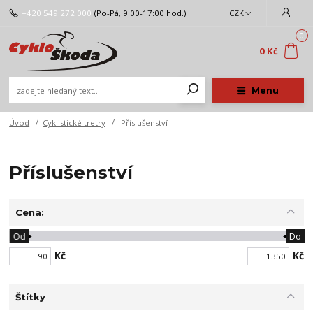
+420 549 272 000
(Po-Pá, 9:00-17:00 hod.)
CZK
0
0 Kč
Menu
Úvod
Cyklistické tretry
Příslušenství
Příslušenství
Cena:
Od
Do
Kč
Kč
Štítky