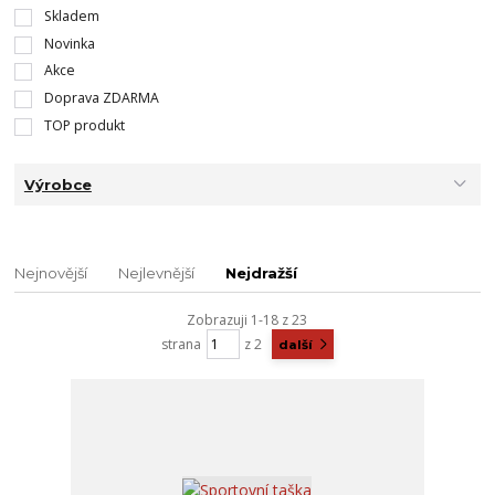
Skladem
Novinka
Akce
Doprava ZDARMA
TOP produkt
Výrobce
Nejnovější
Nejlevnější
Nejdražší
Zobrazuji 1-18 z 23
strana
z 2
další