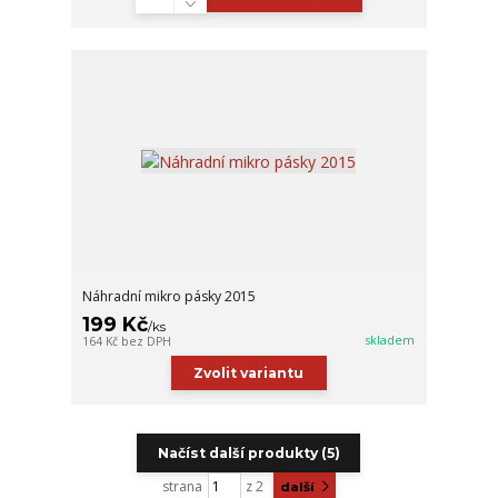
Náhradní mikro pásky 2015
199 Kč
/
ks
skladem
164 Kč
bez DPH
Zvolit variantu
Načíst další produkty (5)
strana
z 2
další