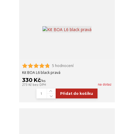
5 hodnocení
Kit BOA L6 black pravá
330 Kč
/
ks
na dotaz
273 Kč
bez DPH
Přidat do košíku