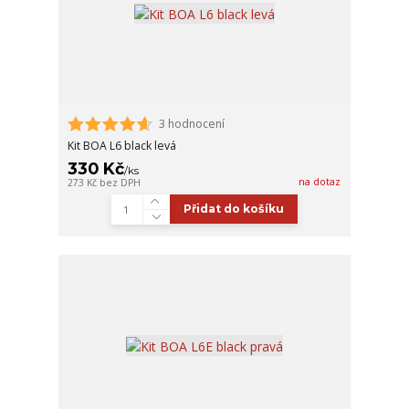
3 hodnocení
Kit BOA L6 black levá
330 Kč
/
ks
na dotaz
273 Kč
bez DPH
Přidat do košíku