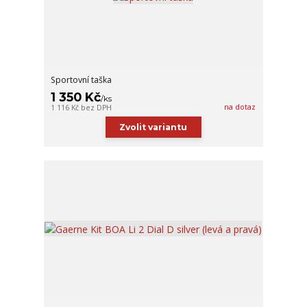
Sportovní taška
1 350 Kč
/
ks
na dotaz
1 116 Kč
bez DPH
Zvolit variantu