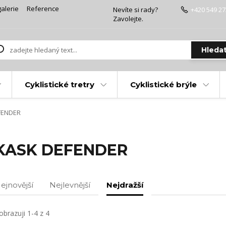
alerie
Reference
Nevíte si rady?
+420 549 27
Zavolejte.
Hleda
Cyklistické tretry
Cyklistické brýle
FENDER
KASK DEFENDER
ejnovější
Nejlevnější
Nejdražší
obrazuji 1-4 z 4