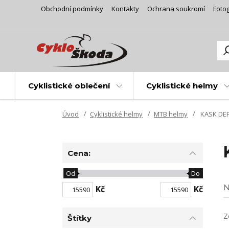
Obchodní podmínky
Kontakty
Ochrana soukromí
Fotog
Cyklistické oblečení
Cyklistické helmy
Úvod
Cyklistické helmy
MTB helmy
KASK DE
Cena:
Od
Do
N
Kč
Kč
Z
Štítky