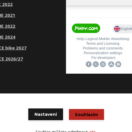
 2022
E 2021
E 2022
E 2024
CE bike 2027
CE 2026/27
© Copyright 2020 CYKLOŠKODA
Nastavení
Souhlasím
Vytvořeno na
Eshop-rychle.cz
Souhlas můžete odmítnout
zde
.