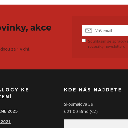
vinky, akce
Souhlasím se
zpracová
rozesílky newsletteru.
ednou za 14 dní.
ALOGY KE
KDE NÁS NAJDETE
ŽENÍ
Skoumalova 39
NE 2025
621 00 Brno (CZ)
 2021