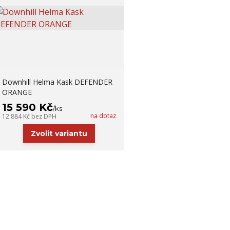
Downhill Helma Kask DEFENDER
ORANGE
15 590 Kč
/
ks
na dotaz
12 884 Kč
bez DPH
Zvolit variantu