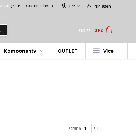
2 000
(Po-Pá, 9:00-17:00 hod.)
CZK
Přihlášení
0
ks
za
0 Kč
t
Komponenty
OUTLET
Více
strana
z 1