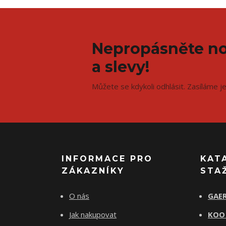
Nepropásněte no
a slevy!
Můžete se kdykoli odhlásit. Zasíláme j
INFORMACE PRO
KAT
ZÁKAZNÍKY
STA
O nás
GAER
Jak nakupovat
KOO