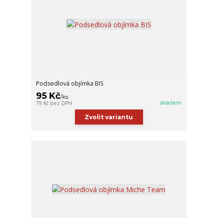
Podsedlová objímka BIS
95 Kč
/
ks
skladem
79 Kč
bez DPH
Zvolit variantu