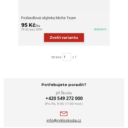
Podsedlová objímka Miche Team
95 Kč
/
ks
skladem
79 Kč
bez DPH
Zvolit variantu
strana
z 1
Potřebujete poradit?
Jiří Škoda
+420 549 272 000
(Po-Pá, 9:00-17:00 hod.)
info@cykloskoda.cz