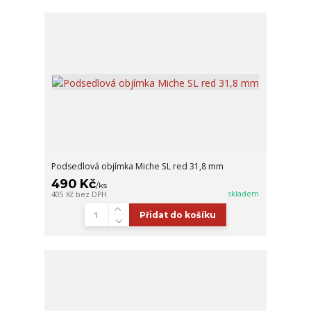
Podsedlová objímka Miche SL red 31,8 mm
490 Kč
/
ks
skladem
405 Kč
bez DPH
Přidat do košíku