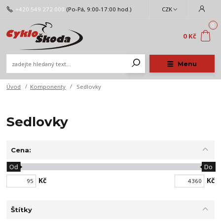
+420 549 272 000
(Po-Pá, 9:00-17:00 hod.)
CZK
0
0 Kč
Menu
Úvod
Komponenty
Sedlovky
Sedlovky
Cena:
Od
Do
Kč
Kč
Štítky