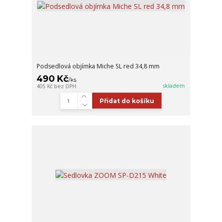
Podsedlová objímka Miche SL red 34,8 mm
490 Kč
/
ks
skladem
405 Kč
bez DPH
Přidat do košíku