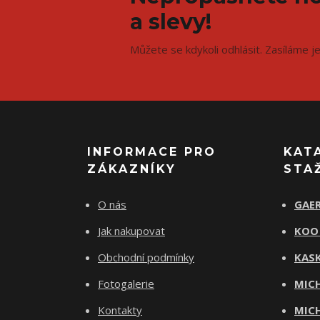
a slevy!
Můžete se kdykoli odhlásit. Zasíláme j
INFORMACE PRO
KAT
ZÁKAZNÍKY
STA
O nás
GAER
Jak nakupovat
KOO
Obchodní podmínky
KASK
Fotogalerie
MICH
Kontakty
MICH