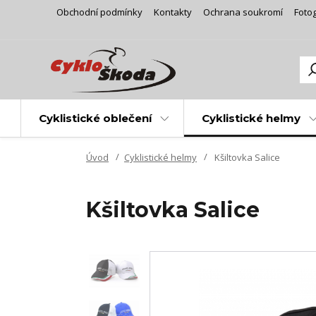
Obchodní podmínky
Kontakty
Ochrana soukromí
Fotog
Cyklistické oblečení
Cyklistické helmy
Úvod
Cyklistické helmy
Kšiltovka Salice
Kšiltovka Salice