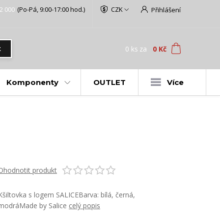
2 000
(Po-Pá, 9:00-17:00 hod.)
CZK
Přihlášení
0
ks
za
0 Kč
t
Komponenty
OUTLET
Více
Ohodnotit produkt
Kšiltovka s logem SALICEBarva: bílá, černá,
modráMade by Salice
celý popis