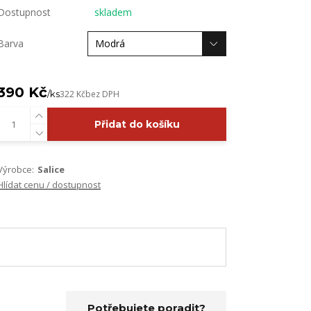
Dostupnost
skladem
Barva
390 Kč
/
ks
322 Kč
bez DPH
Přidat do košíku
Výrobce:
Salice
Hlídat cenu / dostupnost
Potřebujete poradit?