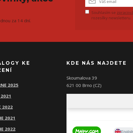
Souhlasím se
zpracová
rozesílky newsletteru.
ednou za 14 dní.
ALOGY KE
KDE NÁS NAJDETE
ŽENÍ
Skoumalova 39
NE 2025
621 00 Brno (CZ)
 2021
 2022
E 2021
E 2022