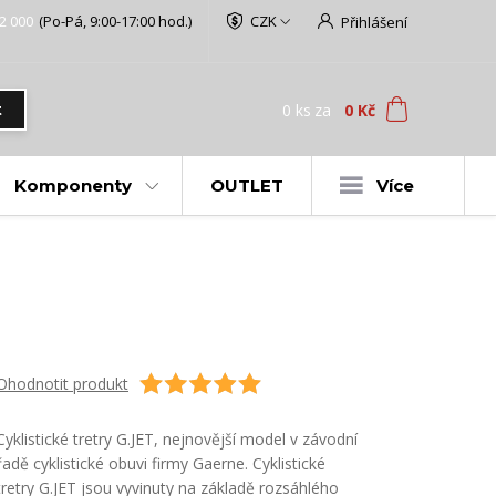
2 000
(Po-Pá, 9:00-17:00 hod.)
CZK
Přihlášení
0
ks
za
0 Kč
t
Komponenty
OUTLET
Více
Ohodnotit produkt
Cyklistické tretry G.JET, nejnovější model v závodní
řadě cyklistické obuvi firmy Gaerne. Cyklistické
tretry G.JET jsou vyvinuty na základě rozsáhlého