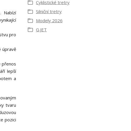
Cyklistické tretry
Silniční tretry
. Nabízí
nikající
Modely 2026
G.JET
stvu pro
é úpravě
e přenos
ří lepší
 potem a
izovaným
ky tvaru
skluzovou
e pozici