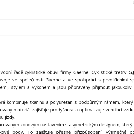
ávodní řadě cyklistické obuvi firmy Gaerne. Cyklistické tretry G.
voje ve společnosti Gaerne a ve spolupráci s prvotřídními sp
emi, stylem a výkonem a jsou připraveny přijmout jakoukoliv
terá kombinuje tkaninu a polyuretan s podpůrným rámem, který
orovaný materiál zajišťuje prodyšnost a optimalizuje ventilaci vzd
u jízdy.
covaným zónovým nastavením s asymetrickým designem, který z
tlakové body. To zajišťuje přesné přizpůsobení, výjimečné p