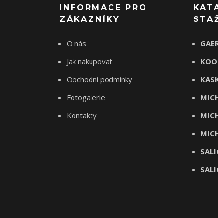
INFORMACE PRO
KAT
ZÁKAZNÍKY
STA
O nás
GAER
Jak nakupovat
KOO
Obchodní podmínky
KASK
Fotogalerie
MICH
Kontakty
MICH
MICH
SALI
SALI