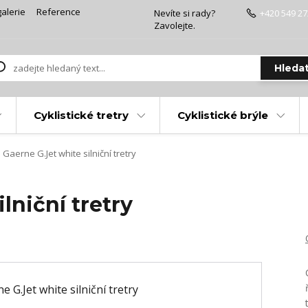
alerie
Reference
Nevíte si rady?
+420 549 27
Zavolejte.
Hleda
Cyklistické tretry
Cyklistické brýle
Gaerne G.Jet white silniční tretry
lniční tretry