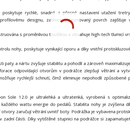
 poskytuje rychlé, snadné a přesné nastavení utažení tretry
profilovému designu, zatímco pogumovaný povrch zajišťuje vy
uována s proměnlivou tloušťkou a obsahuje high-tech tlumicí vr
olu nohy, poskytuje vynikající oporu a díky vnitřní protiskluzov
 paty a nártu zvyšuje stabilitu a pohodlí a zároveň maximalizuj
forace odpovídající otvorům v podrážce zlepšují větrání a vytvá
umožňuje rychlejší schnutí, čímž eliminuje nepohodlí způsobené
n Sole 12.0 je ultralehká a ultratenká, vyrobená s optimal
s každého wattu energie do pedálů. Stabilita nohy je zvýšena dí
cí otvory zaručují větrání uvnitř boty. Podrážka je vybavena proti
zadní části. Díky vytištěné stupnici na podrážce si zapamatujet