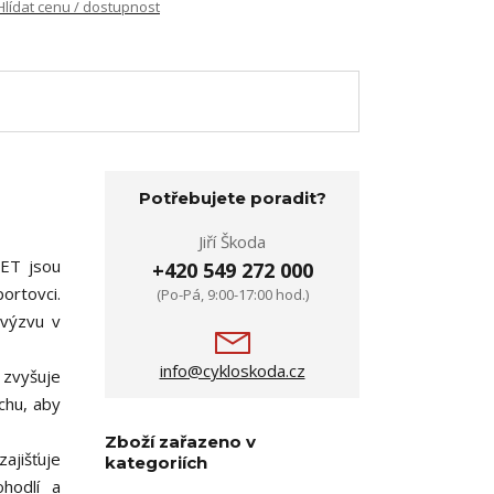
Hlídat cenu / dostupnost
Potřebujete poradit?
Jiří Škoda
JET jsou
+420 549 272 000
ortovci.
(Po-Pá, 9:00-17:00 hod.)
 výzvu v
info@cykloskoda.cz
 zvyšuje
uchu, aby
Zboží zařazeno v
ajišťuje
kategoriích
ohodlí a