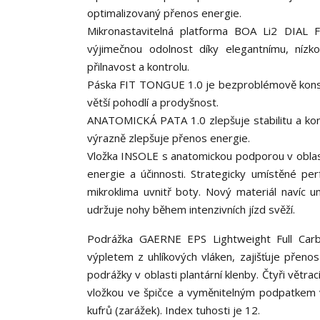
optimalizovaný přenos energie.
Mikronastavitelná platforma BOA Li2 DIAL F
výjimečnou odolnost díky elegantnímu, nízko
přilnavost a kontrolu.
Páska FIT TONGUE 1.0 je bezproblémově konstr
větší pohodlí a prodyšnost.
ANATOMICKÁ PATA 1.0 zlepšuje stabilitu a kontr
výrazně zlepšuje přenos energie.
Vložka INSOLE s anatomickou podporou v oblasti
energie a účinnosti. Strategicky umístěné per
mikroklima uvnitř boty. Nový materiál navíc 
udržuje nohy během intenzivních jízd svěží.
Podrážka GAERNE EPS Lightweight Full Carbo
výpletem z uhlíkových vláken, zajišťuje přeno
podrážky v oblasti plantární klenby. Čtyři větra
vložkou ve špičce a vyměnitelným podpatkem v 
kufrů (zarážek). Index tuhosti je 12.