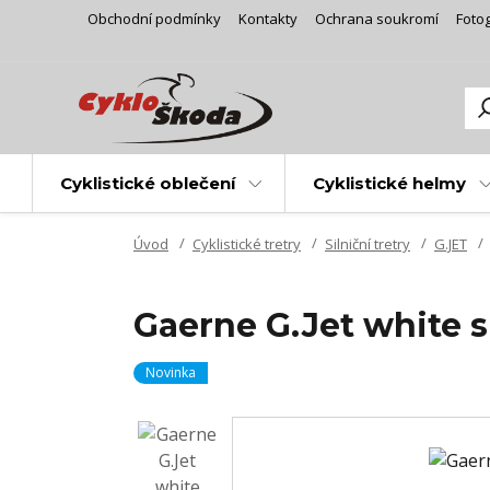
Obchodní podmínky
Kontakty
Ochrana soukromí
Fotog
Cyklistické oblečení
Cyklistické helmy
Úvod
Cyklistické tretry
Silniční tretry
G.JET
Gaerne G.Jet white si
Novinka