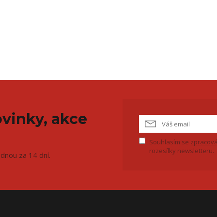
vinky, akce
Souhlasím se
zpracová
rozesílky newsletteru.
ednou za 14 dní.