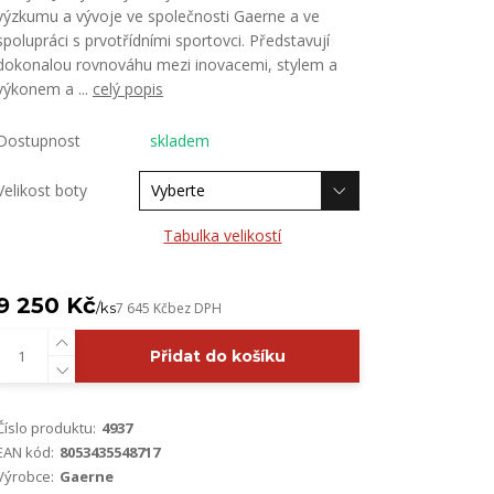
výzkumu a vývoje ve společnosti Gaerne a ve
spolupráci s prvotřídními sportovci. Představují
dokonalou rovnováhu mezi inovacemi, stylem a
výkonem a ...
celý popis
Dostupnost
skladem
Velikost boty
Tabulka velikostí
9 250 Kč
/
ks
7 645 Kč
bez DPH
Přidat do košíku
Číslo produktu:
4937
EAN kód:
8053435548717
Výrobce:
Gaerne