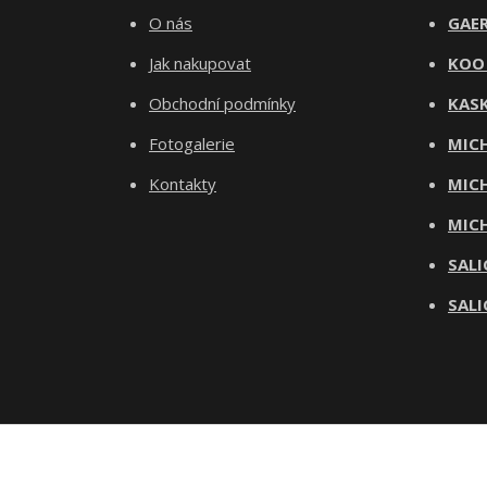
O nás
GAER
Jak nakupovat
KOO
Obchodní podmínky
KASK
Fotogalerie
MICH
Kontakty
MICH
MICH
SALI
SALI