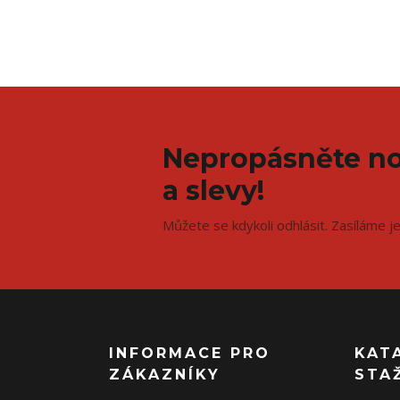
Nepropásněte no
a slevy!
Můžete se kdykoli odhlásit. Zasíláme j
INFORMACE PRO
KAT
ZÁKAZNÍKY
STA