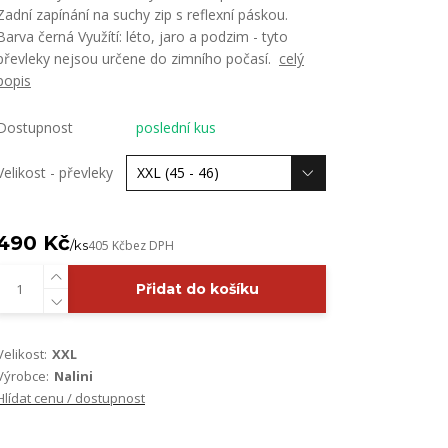
Zadní zapínání na suchy zip s reflexní páskou.
Barva černá Využítí: léto, jaro a podzim - tyto
převleky nejsou určene do zimního počasí.
celý
popis
Dostupnost
poslední kus
Velikost - převleky
490 Kč
/
ks
405 Kč
bez DPH
Přidat do košíku
Velikost:
XXL
Výrobce:
Nalini
Hlídat cenu / dostupnost