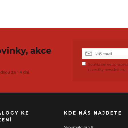
vinky, akce
Souhlasím se
zpracová
rozesílky newsletteru.
ednou za 14 dní.
ALOGY KE
KDE NÁS NAJDETE
ŽENÍ
Skoumalova 39