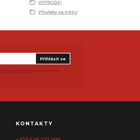
VÝPRODEJ
Převleky na tretry
Přihlásit se
ním osobních údajů
za účelem
KONTAKTY
+420 549 272 000