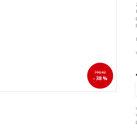
790 Kč
- 38 %