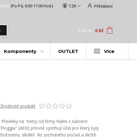
2 000
(Po-Pá, 9:00-17:00 hod.)
CZK
Přihlášení
0
ks
za
0 Kč
t
Komponenty
OUTLET
Více
Ohodnotit produkt
Převleky na tretry od firmy Nalini s názvem
"Pioggia" (déšť) přesně vystihují účel pro který byly
zhotoveny. Ideální do sychravého počasí a deště.