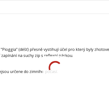
"Pioggia" (déšť) přesně vystihují účel pro který byly zhotove
 zapínání na suchy zip s reflexní páskou.
 nejsou určene do zimního počasí.