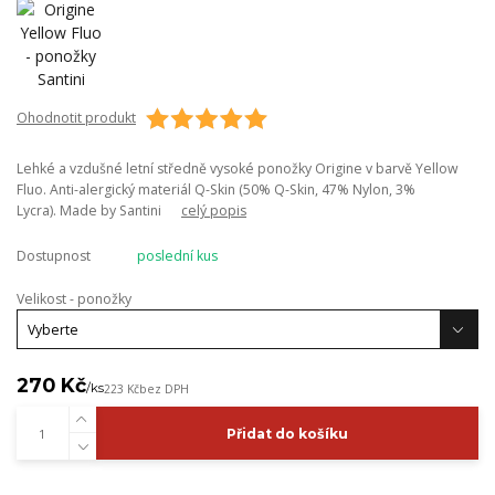
Ohodnotit produkt
Lehké a vzdušné letní středně vysoké ponožky Origine v barvě Yellow
Fluo. Anti-alergický materiál Q-Skin (50% Q-Skin, 47% Nylon, 3%
Lycra). Made by Santini
celý popis
Dostupnost
poslední kus
Velikost - ponožky
270 Kč
/
ks
223 Kč
bez DPH
Přidat do košíku