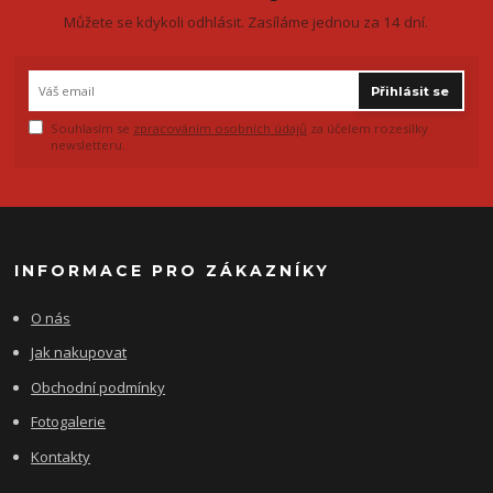
Můžete se kdykoli odhlásit. Zasíláme jednou za 14 dní.
Přihlásit se
Souhlasím se
zpracováním osobních údajů
za účelem rozesílky
newsletteru.
INFORMACE PRO ZÁKAZNÍKY
O nás
Jak nakupovat
Obchodní podmínky
Fotogalerie
Kontakty