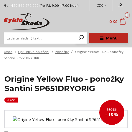
+420 549 272 000
(Po-Pá, 9:00-17:00 hod.)
CZK
0
0 Kč
Menu
Úvod
Cyklistické oblečení
Ponožky
Origine Yellow Fluo - ponožky
Santini SP651DRYORIG
Origine Yellow Fluo - ponožky
Santini SP651DRYORIG
Akce
330 Kč
- 18 %