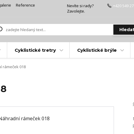
alerie
Reference
Nevíte si rady?
+420 549 27
Zavolejte.
Hleda
Cyklistické tretry
Cyklistické brýle
í rámeček 018
18