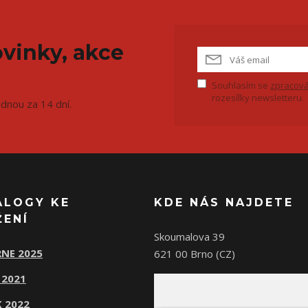
vinky, akce
Souhlasím se
zpracová
rozesílky newsletteru.
ednou za 14 dní.
ALOGY KE
KDE NÁS NAJDETE
ŽENÍ
Skoumalova 39
NE 2025
621 00 Brno (CZ)
 2021
 2022