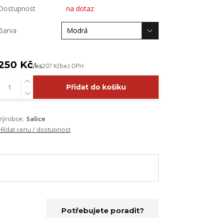
Dostupnost
na dotaz
Barva
250 Kč
/
ks
207 Kč
bez DPH
Přidat do košíku
Výrobce:
Salice
Hlídat cenu / dostupnost
Potřebujete poradit?