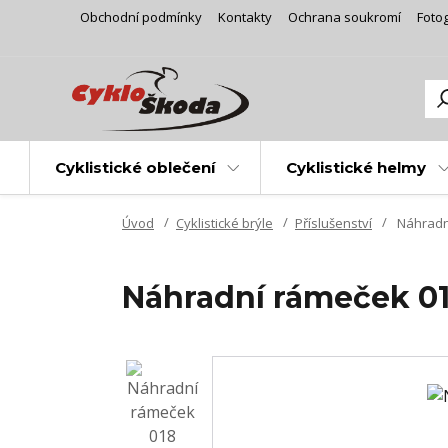
Obchodní podmínky
Kontakty
Ochrana soukromí
Fotog
Cyklistické oblečení
Cyklistické helmy
Úvod
Cyklistické brýle
Příslušenství
Náhradn
Náhradní rámeček 0