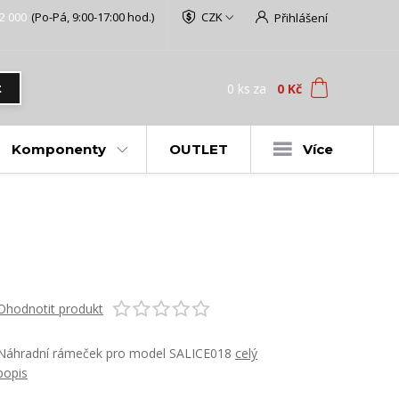
2 000
(Po-Pá, 9:00-17:00 hod.)
CZK
Přihlášení
0
ks
za
0 Kč
t
Komponenty
OUTLET
Více
Ohodnotit produkt
Náhradní rámeček pro model SALICE018
celý
popis