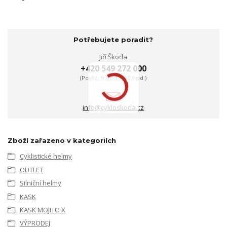
Potřebujete poradit?
Jiří Škoda
+420 549 272 000
(Po-Pá, 9:00-17:00 hod.)
info@cykloskoda.cz
Zboží zařazeno v kategoriích
Cyklistické helmy
OUTLET
Silniční helmy
KASK
KASK MOJITO X
VÝPRODEJ