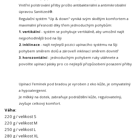
Vnitřní polstrování přilby prošlo antibakteriální a antimikrobiální
úpravou Sanitized®.
Regulační systém "Up & down" vyniká svým skvělým komfortem a
maximální přesností díky třem jednoduchým pohybům:
1. vertikální
- systém se pohybuje vertikálně, aby umožnil najít
nejpohodlnější bod na šíji
2. inklinace
- najít nejlepší pozici upínacího systému na šíji
pohybem směrem dolů a zároveň inklinací směrem dovnitř
3. horozontální
- jednoduchým pohybem ruky utáhnete a
povolíte upínací pásky pro co nejlepší přizpůsobení posazení přilby
Upínací řemínek pod bradou je vyroben z eko kůže, je omyvatelný
a hypoalergenní.
Je měkký na dotek, zabraňuje podráždění kůže, regulovatelný,
zvyšuje celkový komfort.
Váha:
220 g / velikost S
220 g / velikost M
250 g / velikost L
280 g / velikost XL