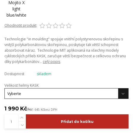
Ohodnotit produkt
Technologie "in moulding" spojuje vnitřní polystyrenovou skořepinu s
vnější polykarbonátovou skořepinou, poskytuje tak větší schopnost
absorbovat náraz. Technologie MIT aplikovaná na všechny modely
cyklistických přileb KASK, zaručuje větší bezpečnost a celkovou ochranu
díky polykarbonátov...
celý popis
Dostupnost
skladem
Velikost helmy KASK
1 990 Kč
/
ks
1 645 Kč
bez DPH
Přidat do košíku