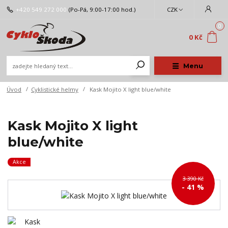
+420 549 272 000
(Po-Pá, 9:00-17:00 hod.)
CZK
0
0 Kč
Menu
Úvod
Cyklistické helmy
Kask Mojito X light blue/white
Kask Mojito X light
blue/white
Akce
3 390 Kč
- 41 %