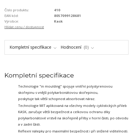
Číslo produktu:
410
EAN kód:
8057099128681
Výrobce:
Kask
Hlídat cenu / dostupnost
Kompletní specifikace
Hodnocení
0
Kompletní specifikace
Technologie "in moulding" spojuje vnitřní polystyrenovou
skořepinu s vnější polykarbonátovou skořepinou,
poskytuje tak větší schopnost absorbovat náraz.
Technologie MIT aplikovaná na všechny modely cyklistických přileb
KASK,
zaručuje větší bezpečnost a celkovou ochranu díky
polykarbonátové vrstvě
na skořepině přilby v horní části, po obvodu
a v zadní části.
Reflexní nálepky pro maximální bezpečnost i při snížené viditelnosti.