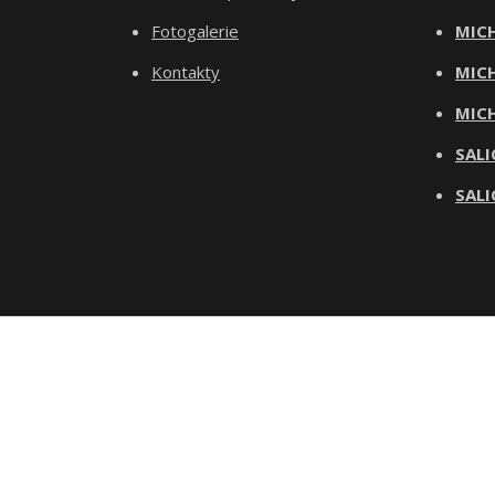
Fotogalerie
MICH
Kontakty
MICH
MICH
SALI
SALI