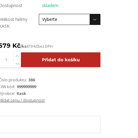
Dostupnost
skladem
Velikost helmy
KASK
579 Kč
/
ks
479 Kč
bez DPH
Přidat do košíku
Číslo produktu:
386
EAN kód:
999999999
Výrobce:
Kask
Hlídat cenu / dostupnost