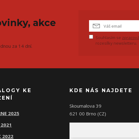
vinky, akce
Souhlasím se
zpracová
rozesílky newsletteru.
ednou za 14 dní.
ALOGY KE
KDE NÁS NAJDETE
ŽENÍ
Skoumalova 39
NE 2025
621 00 Brno (CZ)
 2021
 2022