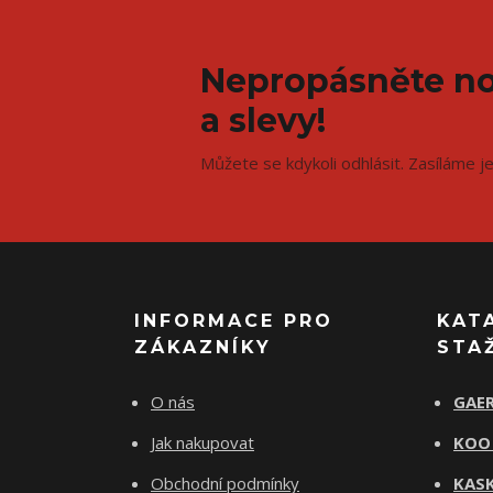
Nepropásněte no
a slevy!
Můžete se kdykoli odhlásit. Zasíláme j
INFORMACE PRO
KAT
ZÁKAZNÍKY
STA
O nás
GAER
Jak nakupovat
KOO
Obchodní podmínky
KASK