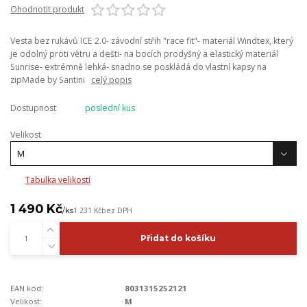
Ohodnotit produkt
Vesta bez rukávů ICE 2.0- závodní střih "race fit"- materiál Windtex, který
je odolný proti větru a dešti- na bocích prodyšný a elastický materiál
Sunrise- extrémně lehká- snadno se poskládá do vlastní kapsy na
zipMade by Santini
celý popis
Dostupnost
poslední kus
Velikost
Tabulka velikostí
1 490 Kč
/
ks
1 231 Kč
bez DPH
Přidat do košíku
EAN kód:
8031315252121
Velikost:
M