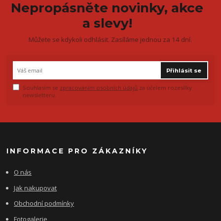
Nepropásněte novinky, akce
a slevy!
Můžete se kdykoli odhlásit. Zasíláme jednou za 14 dní.
Přihlásit se
Souhlasím se
zpracováním osobních údajů
za účelem rozesílky
newsletteru.
INFORMACE PRO ZÁKAZNÍKY
O nás
Jak nakupovat
Obchodní podmínky
Fotogalerie