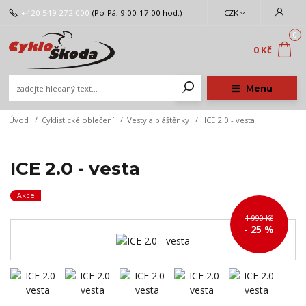
+420 549 272 000
(Po-Pá, 9:00-17:00 hod.)
CZK
0
0 Kč
Menu
Úvod
Cyklistické oblečení
Vesty a pláštěnky
ICE 2.0 - vesta
ICE 2.0 - vesta
Akce
1 990 Kč
- 25 %