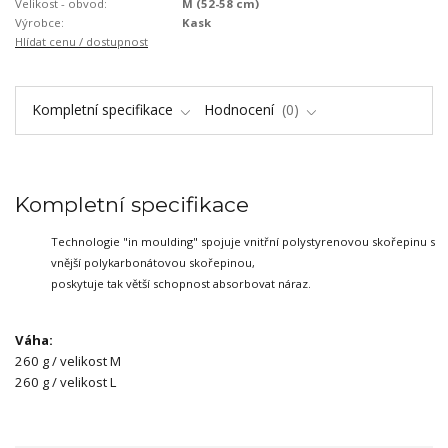
Velikost - obvod:
M (52-58 cm)
Výrobce:
Kask
Hlídat cenu / dostupnost
Kompletní specifikace
Hodnocení
0
Kompletní specifikace
Technologie "in moulding" spojuje vnitřní polystyrenovou skořepinu s
vnější polykarbonátovou skořepinou,
poskytuje tak větší schopnost absorbovat náraz.
Váha:
260 g / velikost M
260 g / velikost L