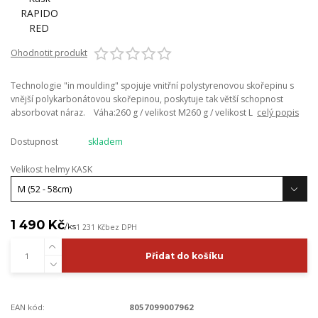
Ohodnotit produkt
Technologie "in moulding" spojuje vnitřní polystyrenovou skořepinu s
vnější polykarbonátovou skořepinou, poskytuje tak větší schopnost
absorbovat náraz. Váha:260 g / velikost M260 g / velikost L
celý popis
Dostupnost
skladem
Velikost helmy KASK
1 490 Kč
/
ks
1 231 Kč
bez DPH
Přidat do košíku
EAN kód:
8057099007962