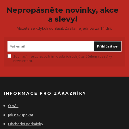
Nepropásněte novinky, akce
a slevy!
Můžete se kdykoli odhlásit. Zasíláme jednou za 14 dní.
Přihlásit se
Souhlasím se
zpracováním osobních údajů
za účelem rozesílky
newsletteru.
INFORMACE PRO ZÁKAZNÍKY
O nás
Jak nakupovat
Obchodní podmínky