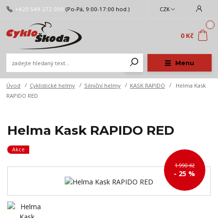
+420 549 272 000
(Po-Pá, 9:00-17:00 hod.)
CZK
0
0 Kč
Menu
Úvod
Cyklistické helmy
Silniční helmy
KASK RAPIDO
Helma Kask
RAPIDO RED
Helma Kask RAPIDO RED
Akce
1 990 Kč
- 25 %