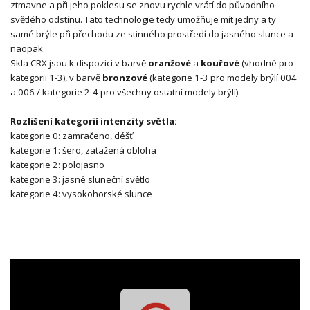
ztmavne a při jeho poklesu se znovu rychle vrátí do původního
světlého odstínu. Tato technologie tedy umožňuje mít jedny a ty
samé brýle při přechodu ze stinného prostředí do jasného slunce a
naopak.
Skla CRX jsou k dispozici v barvě
oranžové
a
kouřové
(vhodné pro
kategorii 1-3), v barvě
bronzové
(kategorie 1-3 pro modely brýlí 004
a 006 / kategorie 2-4 pro všechny ostatní modely brýlí).
Rozlišení kategorií intenzity světla:
kategorie 0: zamračeno, déšť
kategorie 1: šero, zatažená obloha
kategorie 2: polojasno
kategorie 3: jasné sluneční světlo
kategorie 4: vysokohorské slunce