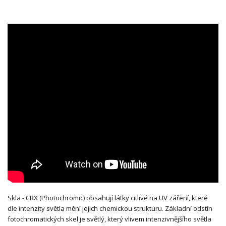
Skla - CRX (Photochromic) obsahují látky citlivé na UV záření, které
dle intenzity světla mění jejich chemickou strukturu. Základní odstín
fotochromatických skel je světlý, který vlivem intenzivnějšího světla