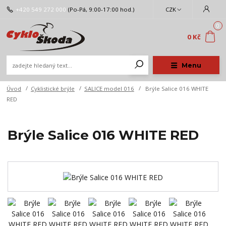
+420 549 272 000
(Po-Pá, 9:00-17:00 hod.)
CZK
0
0 Kč
Menu
Úvod
Cyklistické brýle
SALICE model 016
Brýle Salice 016 WHITE
RED
Brýle Salice 016 WHITE RED