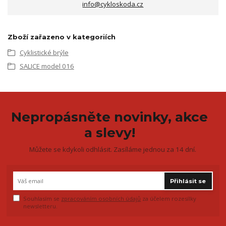
info@cykloskoda.cz
Zboží zařazeno v kategoriích
Cyklistické brýle
SALICE model 016
Nepropásněte novinky, akce
a slevy!
Můžete se kdykoli odhlásit. Zasíláme jednou za 14 dní.
Přihlásit se
Souhlasím se
zpracováním osobních údajů
za účelem rozesílky
newsletteru.