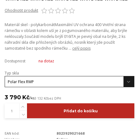
Ohodnotit produkt
Materiál skel - polykarbonátMaximální UV ochrana 400 Vnitřní strana
rámečku v oblasti kolem uší je z pogumovaného materiálu, aby brýle
neklouzaly.Součástí modelu brýlí 016ITA je pevný obal na brýle, 2 ks
náhradní skla dle přiložených obrázků, nosník který jde použít
samostatně bez spodního rámečku ...
celý popis
Dostupnost
na dotaz
Typ skla
3 790 Kč
/
ks
3 132 Kč
bez DPH
Přidat do košíku
EAN kód:
8023929021668