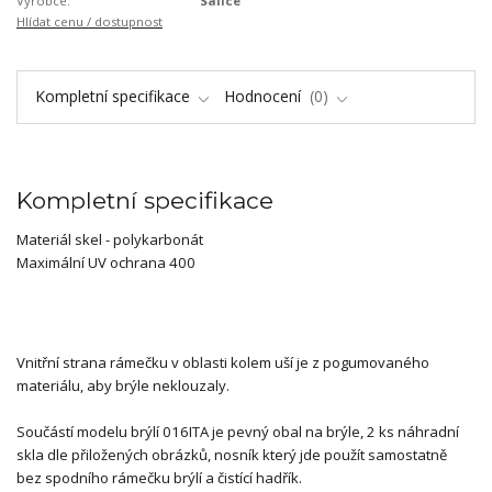
Výrobce:
Salice
Hlídat cenu / dostupnost
Kompletní specifikace
Hodnocení
0
Kompletní specifikace
Materiál skel - polykarbonát
Maximální UV ochrana 400
Vnitřní strana rámečku v oblasti kolem uší je z pogumovaného
materiálu, aby brýle neklouzaly.
Součástí modelu brýlí 016ITA je pevný obal na brýle, 2 ks náhradní
skla dle přiložených obrázků, nosník který jde použít samostatně
bez spodního rámečku brýlí a čistící hadřík.