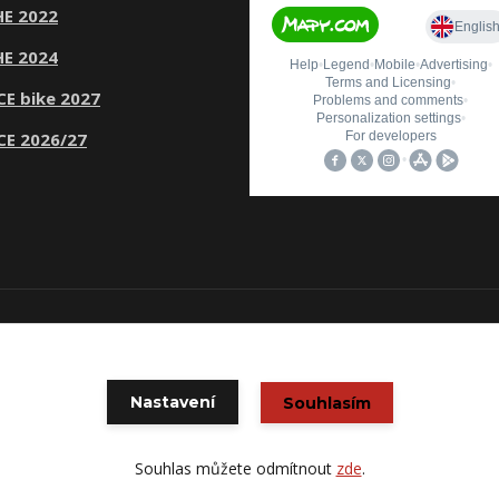
E 2022
E 2024
CE bike 2027
CE 2026/27
© Copyright 2020 CYKLOŠKODA
Vytvořeno na
Eshop-rychle.cz
Nastavení
Souhlasím
Souhlas můžete odmítnout
zde
.