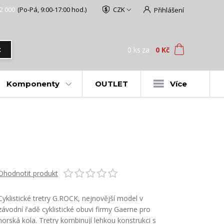
2 000
(Po-Pá, 9:00-17:00 hod.)
CZK
Přihlášení
0
ks
za
0 Kč
t
Komponenty
OUTLET
Více
Ohodnotit produkt
Cyklistické tretry G.ROCK, nejnovější model v
závodní řadě cyklistické obuvi firmy Gaerne pro
horská kola. Tretry kombinují lehkou konstrukci s