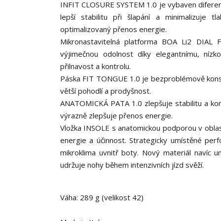
INFIT CLOSURE SYSTEM 1.0 je vybaven diferen
lepší stabilitu při šlapání a minimalizuje 
optimalizovaný přenos energie.
Mikronastavitelná platforma BOA Li2 DIAL F
výjimečnou odolnost díky elegantnímu, nízko
přilnavost a kontrolu.
Páska FIT TONGUE 1.0 je bezproblémově konstr
větší pohodlí a prodyšnost.
ANATOMICKÁ PATA 1.0 zlepšuje stabilitu a kontr
výrazně zlepšuje přenos energie.
Vložka INSOLE s anatomickou podporou v oblasti
energie a účinnost. Strategicky umístěné perfo
mikroklima uvnitř boty. Nový materiál navíc 
udržuje nohy během intenzivních jízd svěží.
Váha: 289 g (velikost 42)