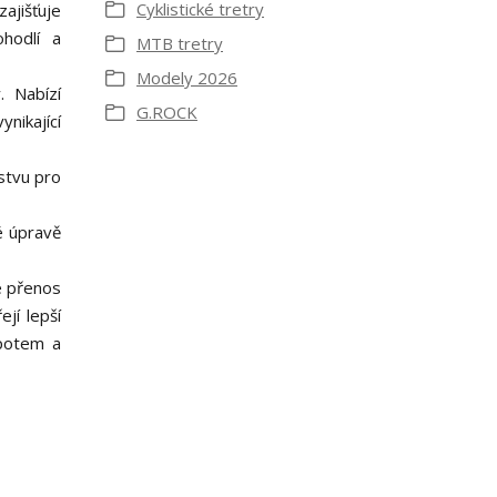
Cyklistické tretry
ajišťuje
ohodlí a
MTB tretry
Modely 2026
. Nabízí
G.ROCK
nikající
stvu pro
é úpravě
e přenos
jí lepší
 potem a