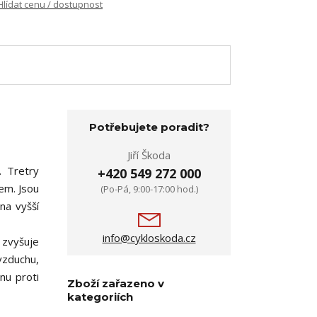
Hlídat cenu / dostupnost
Potřebujete poradit?
Jiří Škoda
. Tretry
+420 549 272 000
em. Jsou
(Po-Pá, 9:00-17:00 hod.)
 na vyšší
info@cykloskoda.cz
 zvyšuje
 vzduchu,
nu proti
Zboží zařazeno v
kategoriích