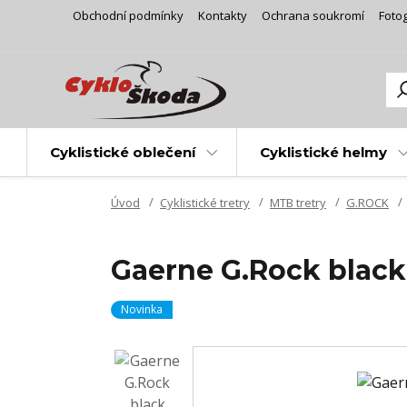
Obchodní podmínky
Kontakty
Ochrana soukromí
Fotog
Cyklistické oblečení
Cyklistické helmy
Úvod
Cyklistické tretry
MTB tretry
G.ROCK
Gaerne G.Rock black
Novinka