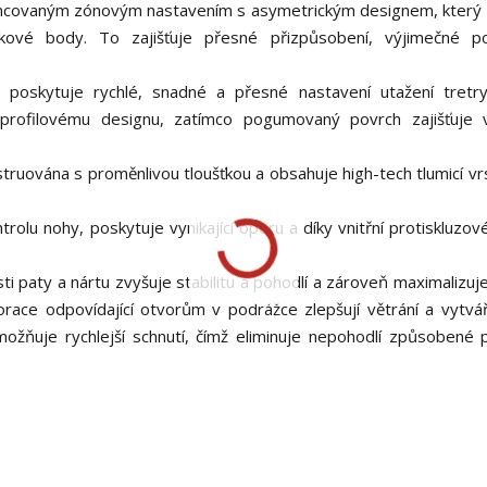
covaným zónovým nastavením s asymetrickým designem, který z
tlakové body. To zajišťuje přesné přizpůsobení, výjimečné p
 poskytuje rychlé, snadné a přesné nastavení utažení tretry
profilovému designu, zatímco pogumovaný povrch zajišťuje vy
uována s proměnlivou tloušťkou a obsahuje high-tech tlumicí vr
olu nohy, poskytuje vynikající oporu a díky vnitřní protiskluzov
 paty a nártu zvyšuje stabilitu a pohodlí a zároveň maximalizuj
race odpovídající otvorům v podrážce zlepšují větrání a vytváře
umožňuje rychlejší schnutí, čímž eliminuje nepohodlí způsobené