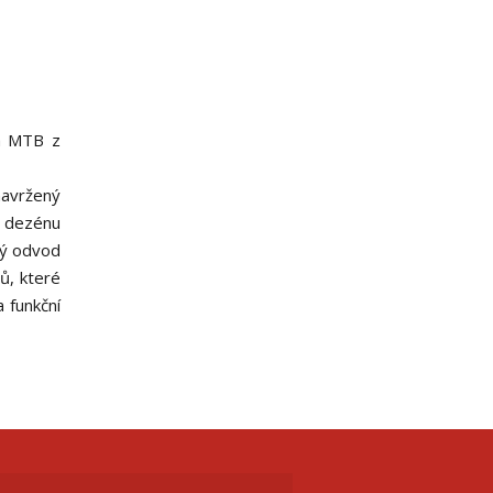
ka MTB z
navržený
o dezénu
itý odvod
ů, které
 funkční