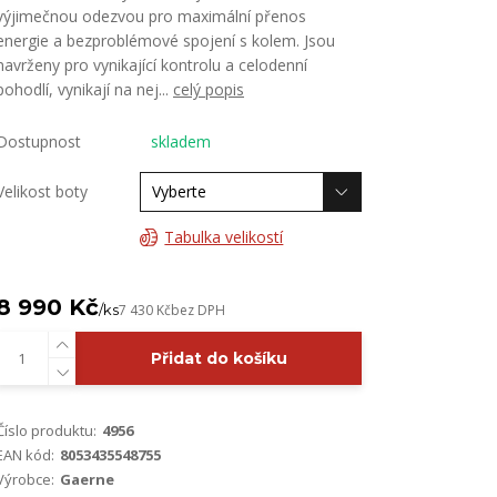
výjimečnou odezvou pro maximální přenos
energie a bezproblémové spojení s kolem. Jsou
navrženy pro vynikající kontrolu a celodenní
pohodlí, vynikají na nej...
celý popis
Dostupnost
skladem
Velikost boty
Tabulka velikostí
8 990 Kč
/
ks
7 430 Kč
bez DPH
Přidat do košíku
Číslo produktu:
4956
EAN kód:
8053435548755
Výrobce:
Gaerne