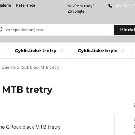
alerie
Reference
Nevíte si rady?
+420 549 27
Zavolejte.
Hleda
Cyklistické tretry
Cyklistické brýle
Gaerne G.Rock black MTB tretry
 MTB tretry