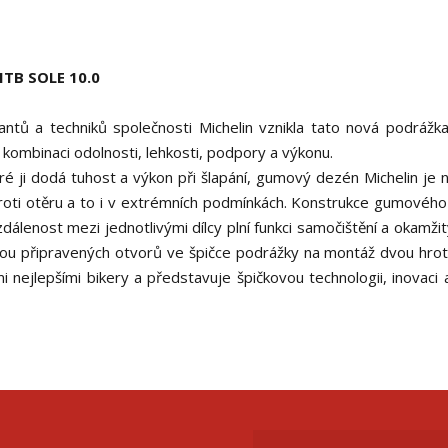
TB SOLE 10.0
ntů a techniků společnosti Michelin vznikla tato nová podráž
u kombinaci odolnosti, lehkosti, podpory a výkonu.
ré ji dodá tuhost a výkon při šlapání, gumový dezén Michelin je 
 proti otěru a to i v extrémních podmínkách. Konstrukce gumovéh
vzdálenost mezi jednotlivými dílcy plní funkci samočištění a okamž
dvou připravených otvorů ve špičce podrážky na montáž dvou hrot
 nejlepšími bikery a představuje špičkovou technologii, inovaci a