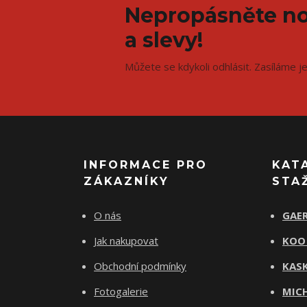
Nepropásněte no
a slevy!
Můžete se kdykoli odhlásit. Zasíláme j
INFORMACE PRO
KAT
ZÁKAZNÍKY
STA
O nás
GAER
Jak nakupovat
KOO
Obchodní podmínky
KASK
Fotogalerie
MICH