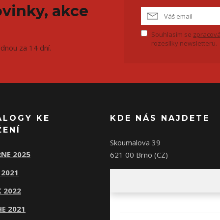
vinky, akce
Souhlasím se
zpracová
rozesílky newsletteru.
ednou za 14 dní.
ALOGY KE
KDE NÁS NAJDETE
ŽENÍ
Skoumalova 39
NE 2025
621 00 Brno (CZ)
 2021
 2022
E 2021