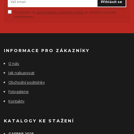
Přihlásit se
Souhlasím se
zpracováním osobních údajů
za účelem rozesílky
newsletteru.
INFORMACE PRO ZÁKAZNÍKY
O nás
Jak nakupovat
Obchodní podmínky
Fotogalerie
Kontakty
KATALOGY KE STAŽENÍ
GAERNE 2025