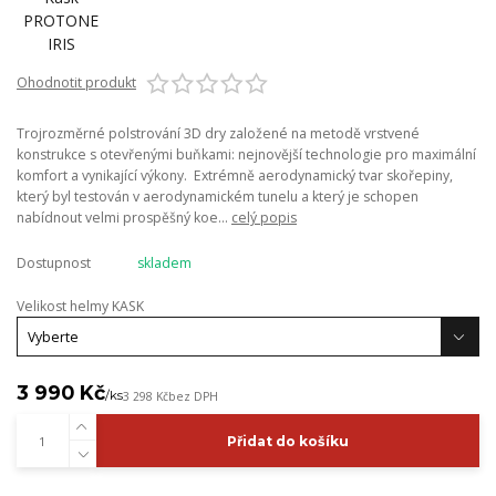
Ohodnotit produkt
Trojrozměrné polstrování 3D dry založené na metodě vrstvené
konstrukce s otevřenými buňkami: nejnovější technologie pro maximální
komfort a vynikající výkony. Extrémně aerodynamický tvar skořepiny,
který byl testován v aerodynamickém tunelu a který je schopen
nabídnout velmi prospěšný koe...
celý popis
Dostupnost
skladem
Velikost helmy KASK
3 990 Kč
/
ks
3 298 Kč
bez DPH
Přidat do košíku