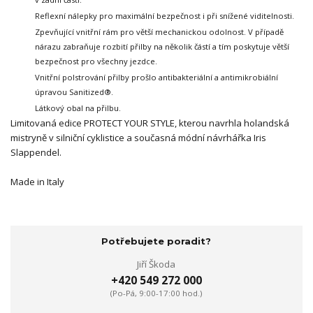
Reflexní nálepky pro maximální bezpečnost i při snížené viditelnosti.
Zpevňující vnitřní rám pro větší mechanickou odolnost.
V případě
nárazu zabraňuje rozbití přilby na několik částí a tím poskytuje větší
bezpečnost pro všechny jezdce.
Vnitřní polstrování přilby prošlo antibakteriální a antimikrobiální
úpravou Sanitized®.
Látkový obal na přilbu.
Limitovaná edice PROTECT YOUR STYLE, kterou navrhla holandská
mistryně v silniční cyklistice a současná módní návrhářka Iris
Slappendel.
Made in Italy
Potřebujete poradit?
Jiří Škoda
+420 549 272 000
(Po-Pá, 9:00-17:00 hod.)