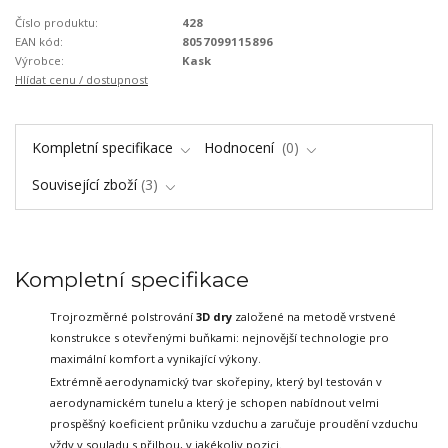
Číslo produktu:
428
EAN kód:
8057099115896
Výrobce:
Kask
Hlídat cenu / dostupnost
Kompletní specifikace
Hodnocení
0
Související zboží
3
Kompletní specifikace
Trojrozměrné polstrování
3D dry
založené na metodě vrstvené
konstrukce
s otevřenými buňkami: nejnovější technologie pro
maximální komfort a vynikající výkony.
Extrémně aerodynamický tvar skořepiny, který byl testován v
aerodynamickém tunelu
a který je schopen nabídnout velmi
prospěšný koeficient průniku vzduchu a zaručuje
proudění vzduchu
vždy v souladu s přilbou, v jakékoliv pozici.