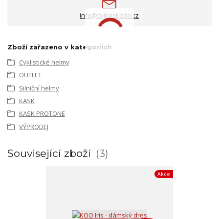
info@cykloskoda.cz
Zboží zařazeno v kategoriích
Cyklistické helmy
OUTLET
Silniční helmy
KASK
KASK PROTONE
VÝPRODEJ
Související zboží
3
Akce