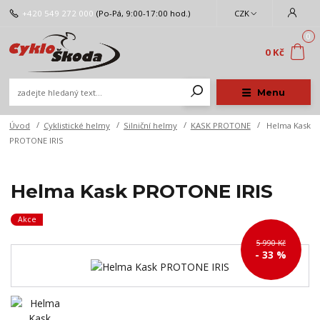
+420 549 272 000
(Po-Pá, 9:00-17:00 hod.)
CZK
0
0 Kč
Menu
Úvod
Cyklistické helmy
Silniční helmy
KASK PROTONE
Helma Kask
PROTONE IRIS
Helma Kask PROTONE IRIS
Akce
5 990 Kč
- 33 %