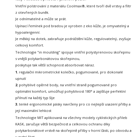
Vnitřní polstrování z materiálu Coolmax®, které tvoří dvě vrstvy a filtr
z otevřených buněk.
Je odnímatelné a může se prát.
Upínací řemínek pod bradou je vyroben z eko kůže, je omyvatelný a
hypoalergenní.
Je měkký na dotek, zabraňuje podráždění kůže, regulovatelný, zvyšuje
celkový komfort.
Technologie "in moulding" spojuje vnitřní polystyrenovou skořepinu
s vnější polykarbonátovou skořepinou,
poskytuje tak větší schopnost absorbovat náraz.
1.
regulační mikrometrické kolečko, pogumované, pro dokonalé
upnutí
2.
pohyblivé opěrné body, na vnitřní straně pogumované pro
optimální komfort, umožňují pohyblivost
180° a zajišťuje perfektní
přilnutí na každý typ šíje
3.
tenké ergonomické pásky navrženy pro co nejlepší usazení přilby a
její maximální lehkost
Technologie MIT aplikovaná na všechny modely cyklistických přileb
KASK,
zaručuje větší bezpečnost a celkovou ochranu díky
polykarbonátové vrstvě
na skořepině přilby v horní části, po obvodu a
v zadní části.