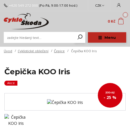
+420 549 272 000
(Po-Pá, 9:00-17:00 hod.)
CZK
0
0 Kč
Menu
Úvod
Cyklistické oblečení
Čepice
Čepička KOO Iris
Čepička KOO Iris
Akce
399 Kč
- 25 %