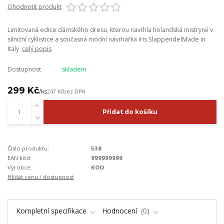
Ohodnotit produkt
Limitovaná edice dámského dresu, kterou navrhla holandská mistryně v
silniční cyklistice a současná módní návrhářka Iris SlappendelMade in
Italy
celý popis
Dostupnost
skladem
299 Kč
/
ks
247 Kč
bez DPH
Přidat do košíku
Číslo produktu:
538
EAN kód:
999999999
Výrobce:
KOO
Hlídat cenu / dostupnost
Kompletní specifikace
Hodnocení
0