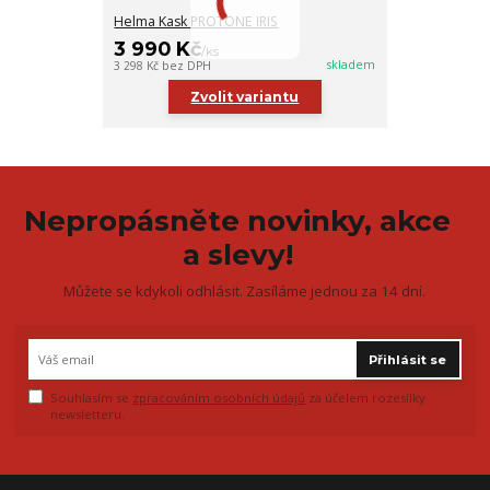
Helma Kask PROTONE IRIS
3 990 Kč
/
ks
skladem
3 298 Kč
bez DPH
Zvolit variantu
Nepropásněte novinky, akce
a slevy!
Můžete se kdykoli odhlásit. Zasíláme jednou za 14 dní.
Přihlásit se
Souhlasím se
zpracováním osobních údajů
za účelem rozesílky
newsletteru.