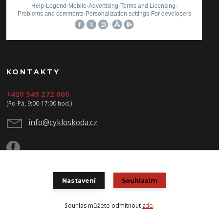
KONTAKTY
+420 549 272 000
(Po-Pá, 9:00-17:00 hod.)
info@cykloskoda.cz
Nastavení
Souhlasím
© Copyright 2020 CYKLOŠKODA
Souhlas můžete odmítnout
zde
.
Vytvořeno na
Eshop-rychle.cz