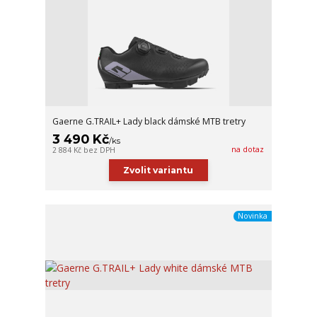
Gaerne G.TRAIL+ Lady black dámské MTB tretry
3 490 Kč
/
ks
na dotaz
2 884 Kč
bez DPH
Zvolit variantu
Novinka