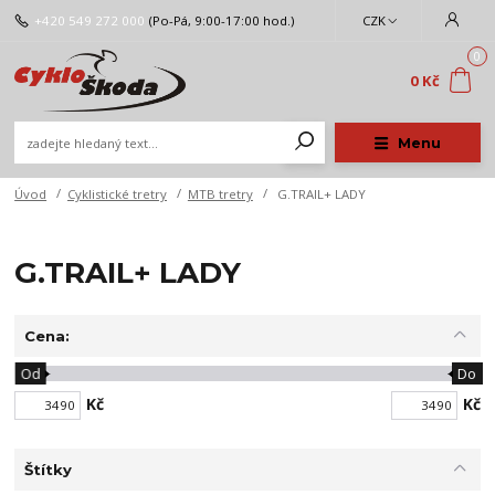
+420 549 272 000
(Po-Pá, 9:00-17:00 hod.)
CZK
0
0 Kč
Menu
Úvod
Cyklistické tretry
MTB tretry
G.TRAIL+ LADY
G.TRAIL+ LADY
Cena:
Od
Do
Kč
Kč
Štítky