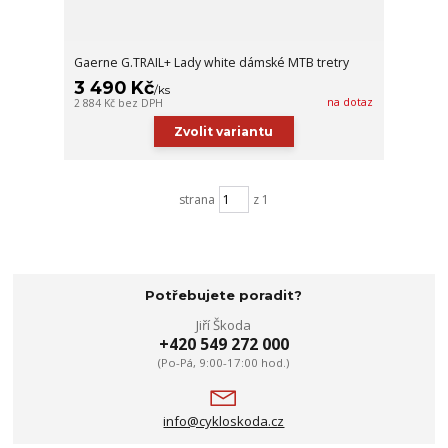
Gaerne G.TRAIL+ Lady white dámské MTB tretry
3 490 Kč
/
ks
na dotaz
2 884 Kč
bez DPH
Zvolit variantu
strana
z 1
Potřebujete poradit?
Jiří Škoda
+420 549 272 000
(Po-Pá, 9:00-17:00 hod.)
info@cykloskoda.cz