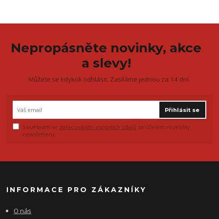
Nepropásněte novinky, akce
a slevy!
Můžete se kdykoli odhlásit. Zasíláme jednou za 14 dní.
Přihlásit se
Souhlasím se
zpracováním osobních údajů
za účelem rozesílky
newsletteru.
INFORMACE PRO ZÁKAZNÍKY
O nás