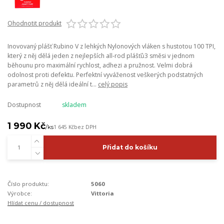
Ohodnotit produkt
Inovovaný plášť Rubino V z lehkých Nylonových vláken s hustotou 100 TPI,
který z něj dělá jeden z nejlepších all-rod plášťů3 směsi v jednom
běhounu pro maximální rychlost, adhezi a pružnost. Velmi dobrá
odolnost proti defektu. Perfektní vyváženost veškerých podstatných
parametrů z něj dělá ideální t...
celý popis
Dostupnost
skladem
1 990 Kč
/
ks
1 645 Kč
bez DPH
Přidat do košíku
Číslo produktu:
5060
Výrobce:
Vittoria
Hlídat cenu / dostupnost