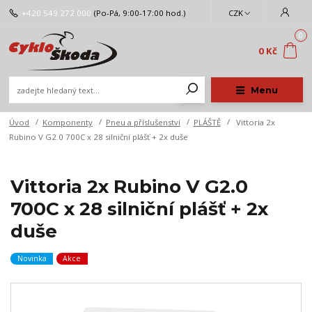
+420 549 272 000
(Po-Pá, 9:00-17:00 hod.)
CZK
0
0 Kč
Menu
Úvod
Komponenty
Pneu a příslušenství
PLÁŠTĚ
Vittoria 2x
Rubino V G2.0 700C x 28 silniční plášť + 2x duše
Vittoria 2x Rubino V G2.0
700C x 28 silniční plášť + 2x
duše
Novinka
Akce