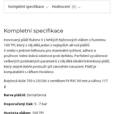
Kompletní specifikace
Hodnocení
0
Kompletní specifikace
Inovovaný plášť Rubino V z lehkých Nylonových vláken s hustotou
100 TPI, který z něj dělá jeden z nejlepších all-rod plášťů
3 směsi v jednom běhounu pro maximální rychlost, adhezi a
pružnost. Velmi dobrá odolnost proti defektu. Perfektní vyváženost
veškerých podstatných parametrů z něj dělá ideální tréninkový plášť,
který stejně dobře poslouží i při závodním nasazení. Plášť je
kompatabilní s ráfkem Hookless
Butylová duše 700 x 20/28c s ventilkem FV RVC 60 mm a váhou 117
g
Barva pláště:
černá/černá
Doporučený tlak:
5 - 7 bar
Hustota vláken:
100 TPI