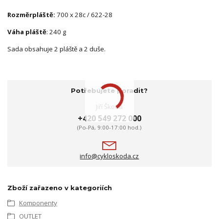
Rozměr
pláště:
700 x 28c / 622-28
Váha pláště
: 240 g
Sada obsahuje 2 pláště a 2 duše.
Potřebujete poradit?
Jiří Škoda
+420 549 272 000
(Po-Pá, 9:00-17:00 hod.)
info@cykloskoda.cz
Zboží zařazeno v kategoriích
Komponenty
OUTLET