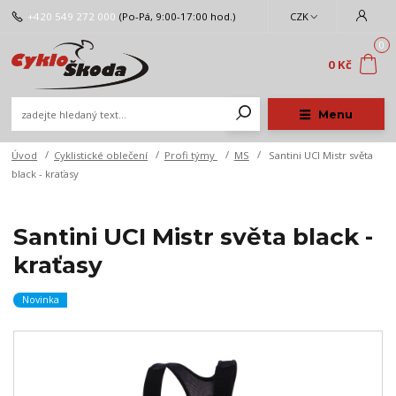
+420 549 272 000
(Po-Pá, 9:00-17:00 hod.)
CZK
0
0 Kč
Menu
Úvod
Cyklistické oblečení
Profi týmy
MS
Santini UCI Mistr světa
black - kraťasy
Santini UCI Mistr světa black -
kraťasy
Novinka