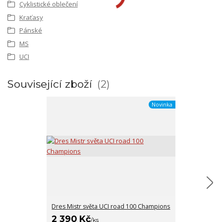
Cyklistické oblečení
Kraťasy
Pánské
MS
UCI
Související zboží
2
Novinka
Dres Mistr světa UCI road 100 Champions
Dres Mistr svě
2 390 Kč
2 290 Kč
/
ks
/