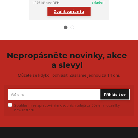
skladem
1 975 Kč
bez DPH
1 893 Kč
bez DP
Zvolit variantu
Zv
Nepropásněte novinky, akce
a slevy!
Můžete se kdykoli odhlásit. Zasíláme jednou za 14 dní.
Přihlásit se
Souhlasím se
zpracováním osobních údajů
za účelem rozesílky
newsletteru.