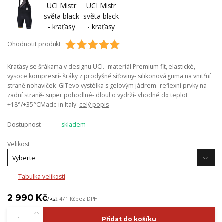
Ohodnotit produkt
Kraťasy se šrákama v designu UCI.- materiál Premium fit, elastické,
vysoce kompresní- šráky z prodyšné síťoviny- silikonová guma na vnitřní
straně nohaviček- GITevo vystélka s gelovým jádrem- reflexní prvky na
zadní straně- super pohodlné- dlouho vydrží- vhodné do teplot
+18°/+35°CMade in Italy
celý popis
Dostupnost
skladem
Velikost
Tabulka velikostí
2 990 Kč
/
ks
2 471 Kč
bez DPH
Přidat do košíku