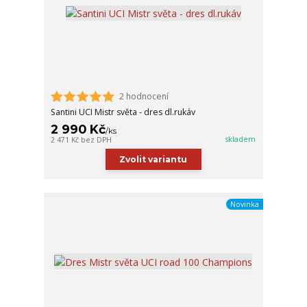
2 hodnocení
Santini UCI Mistr světa - dres dl.rukáv
2 990 Kč
/
ks
skladem
2 471 Kč
bez DPH
Zvolit variantu
Novinka