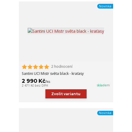
Novinka
2 hodnocení
Santini UCI Mistr světa black - kraťasy
2 990 Kč
/
ks
skladem
2 471 Kč
bez DPH
Zvolit variantu
Novinka