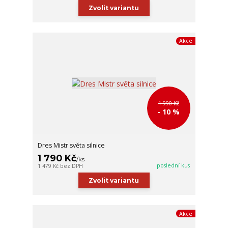
Zvolit variantu
Akce
1 990 Kč
- 10 %
Dres Mistr světa silnice
1 790 Kč
/
ks
poslední kus
1 479 Kč
bez DPH
Zvolit variantu
Akce