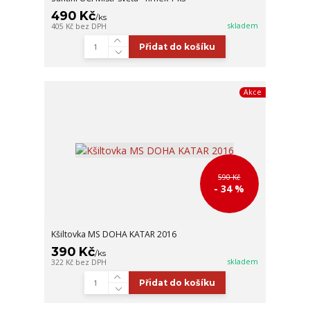
490 Kč
/
ks
skladem
405 Kč
bez DPH
Přidat do košíku
Akce
590 Kč
- 34 %
Kšiltovka MS DOHA KATAR 2016
390 Kč
/
ks
skladem
322 Kč
bez DPH
Přidat do košíku