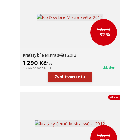
1 890 Kč
- 32 %
Kraťasy bílé Mistra světa 2012
1 290 Kč
/
ks
skladem
1 066 Kč
bez DPH
Zvolit variantu
Akce
1 890 Kč