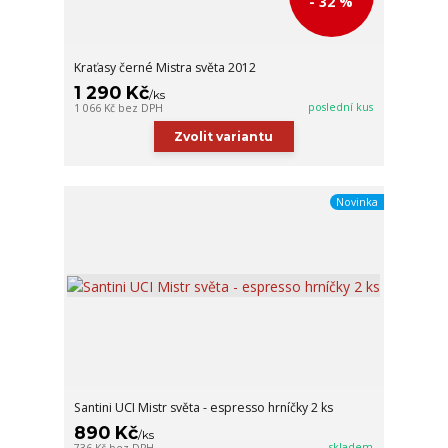
- 32 %
Kraťasy černé Mistra světa 2012
1 290 Kč
/
ks
poslední kus
1 066 Kč
bez DPH
Zvolit variantu
Novinka
Santini UCI Mistr světa - espresso hrníčky 2 ks
890 Kč
/
ks
skladem
736 Kč
bez DPH