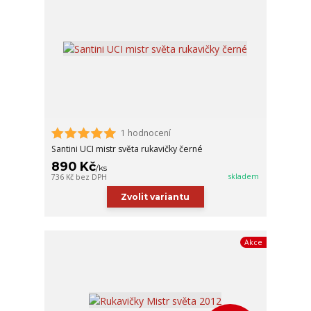
1 hodnocení
Santini UCI mistr světa rukavičky černé
890 Kč
/
ks
skladem
736 Kč
bez DPH
Zvolit variantu
Akce