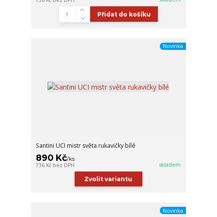
Přidat do košíku
Novinka
Santini UCI mistr světa rukavičky bílé
890 Kč
/
ks
skladem
736 Kč
bez DPH
Zvolit variantu
Novinka