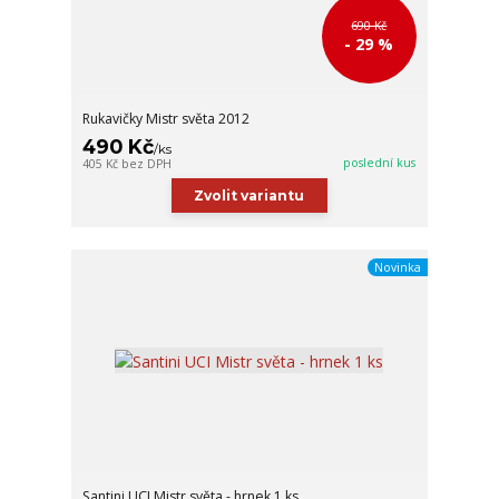
690 Kč
- 29 %
Rukavičky Mistr světa 2012
490 Kč
/
ks
poslední kus
405 Kč
bez DPH
Zvolit variantu
Novinka
Santini UCI Mistr světa - hrnek 1 ks