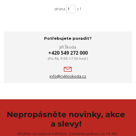
strana
z 1
Potřebujete poradit?
Jiří Škoda
+420 549 272 000
(Po-Pá, 9:00-17:00 hod.)
info@cykloskoda.cz
Nepropásněte novinky, akce
a slevy!
Můžete se kdykoli odhlásit. Zasíláme jednou za 14 dní.