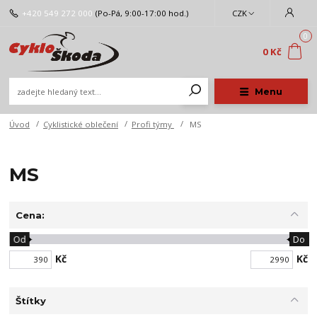
+420 549 272 000
(Po-Pá, 9:00-17:00 hod.)
CZK
0
0 Kč
Menu
Úvod
Cyklistické oblečení
Profi týmy
MS
MS
Cena:
Od
Do
Kč
Kč
Štítky