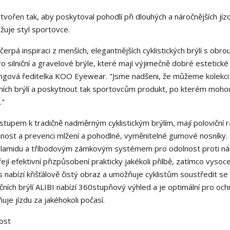
tvořen tak, aby poskytoval pohodlí při dlouhých a náročnějších jíz
ožuje styl sportovce.
rpá inspiraci z menších, elegantnějších cyklistických brýlí s obro
o silniční a gravelové brýle, které mají výjimečně dobré estetické 
ketingová ředitelka KOO Eyewear. "Jsme nadšeni, že můžeme kolekci
unečních brýlí a poskytnout tak sportovcům produkt, po kterém moho
."
ístupem k tradičně nadměrným cyklistickým brýlím, mají poloviční 
yšnost a prevenci mlžení a pohodlné, vyměnitelné gumové nosníky. 
ilamidu a tříbodovým zámkovým systémem pro odolnost proti n
í efektivní přizpůsobení prakticky jakékoli přilbě, zatímco vysoc
 nabízí křišťálově čistý obraz a umožňuje cyklistům soustředit se 
ních brýlí ALIBI nabízí 360stupňový výhled a je optimální pro och
e jízdu za jakéhokoli počasí.
ost