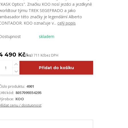
"KASK Optics". Značku KOO nosí jezdci a jezdkyně
worldtour týmu TREK SEGEFRADO a jako
ambasador této značky je legendární Alberto
CONTADOR. KOO označuje v...
celý popis
Dostupnost
skladem
4 490 Kč
/
ks
3 711 Kč
bez DPH
Přidat do košíku
Číslo produktu:
4901
EAN kód:
8057099354295
Výrobce:
KOO
Hlídat cenu / dostupnost