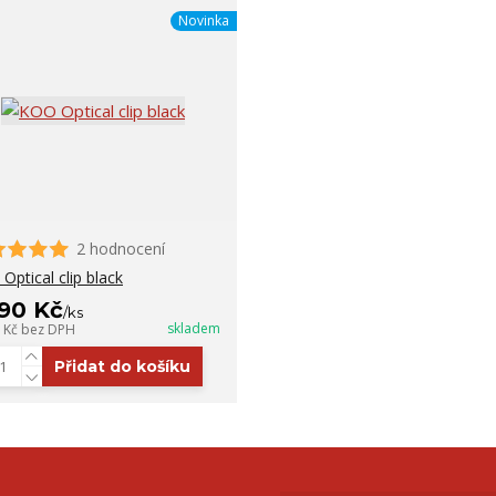
Novinka
2 hodnocení
Optical clip black
290 Kč
/
ks
skladem
6 Kč
bez DPH
Přidat do košíku