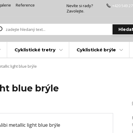
alerie
Reference
Nevíte si rady?
+420 549 27
Zavolejte.
Hleda
Cyklistické tretry
Cyklistické brýle
tallic light blue brýle
ght blue brýle