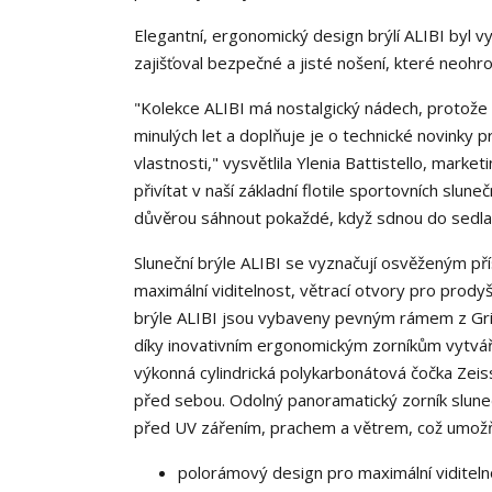
Elegantní, ergonomický design brýlí ALIBI byl vy
zajišťoval bezpečné a jisté nošení, které neohr
"Kolekce ALIBI má nostalgický nádech, protože če
minulých let a doplňuje je o technické novinky pr
vlastnosti," vysvětlila Ylenia Battistello, mar
přivítat v naší základní flotile sportovních sl
důvěrou sáhnout pokaždé, když sdnou do sedla
Sluneční brýle ALIBI se vyznačují osvěženým př
maximální viditelnost, větrací otvory pro prod
brýle ALIBI jsou vybaveny pevným rámem z Gr
díky inovativním ergonomickým zorníkům vytvářej
výkonná cylindrická polykarbonátová čočka Zeiss
před sebou. Odolný panoramatický zorník sluneč
před UV zářením, prachem a větrem, což umožňuj
polorámový design pro maximální viditeln