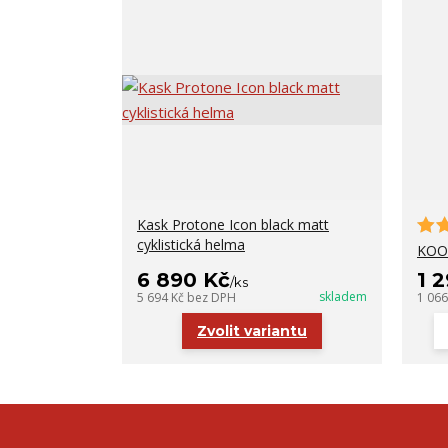
Kask Protone Icon black matt
cyklistická helma
KOO 
6 890 Kč
1 
/
ks
skladem
5 694 Kč
bez DPH
1 06
Zvolit variantu