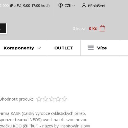
2 000
(Po-Pá, 9:00-17:00 hod.)
CZK
Přihlášení
0
ks
za
0 Kč
t
Komponenty
OUTLET
Více
Ohodnotit produkt
Firma KASK (italský výrobce cyklistických přileb,
sponzor teamu INEOS) uvedl na trh svou novou
značku KOO (čti "ku") - název byl inspirován slovy