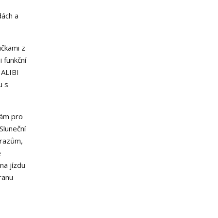
dách a
učkami z
i funkční
 ALIBI
u s
rám pro
Sluneční
árazům,
e
na jízdu
ranu