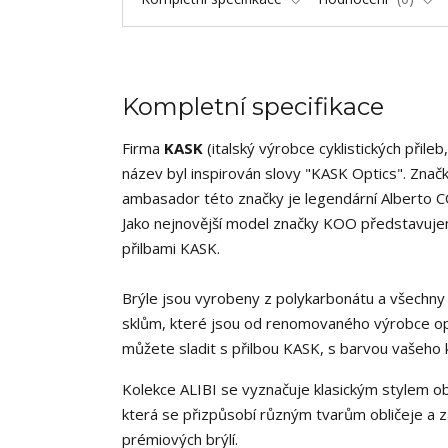
Kompletní specifikace
Firma
KASK
(italský výrobce cyklistických přil
název byl inspirován slovy "KASK Optics". Zn
ambasador této značky je legendární Alberto C
Jako nejnovější model značky KOO představuj
přilbami KASK.
Brýle jsou vyrobeny z polykarbonátu a všechn
sklům, které jsou od renomovaného výrobce op
můžete sladit s přilbou KASK, s barvou vašeho 
Kolekce ALIBI se vyznačuje klasickým stylem ob
která se přizpůsobí různým tvarům obličeje a zá
prémiových brýlí.