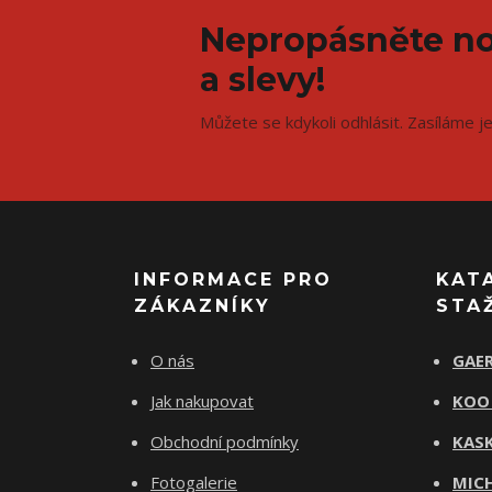
Nepropásněte no
a slevy!
Můžete se kdykoli odhlásit. Zasíláme j
INFORMACE PRO
KAT
ZÁKAZNÍKY
STA
O nás
GAER
Jak nakupovat
KOO
Obchodní podmínky
KASK
Fotogalerie
MICH