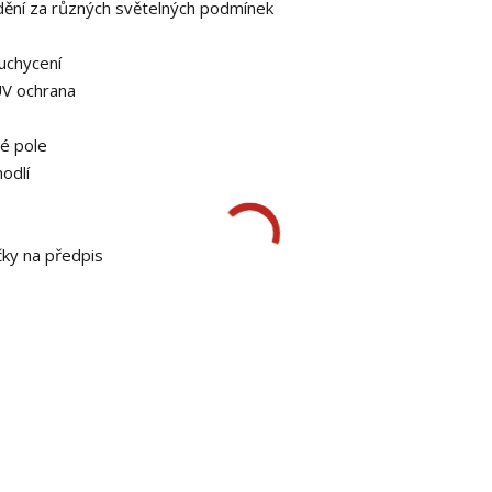
vidění za různých světelných podmínek
 uchycení
 UV ochrana
né pole
odlí
čky na předpis