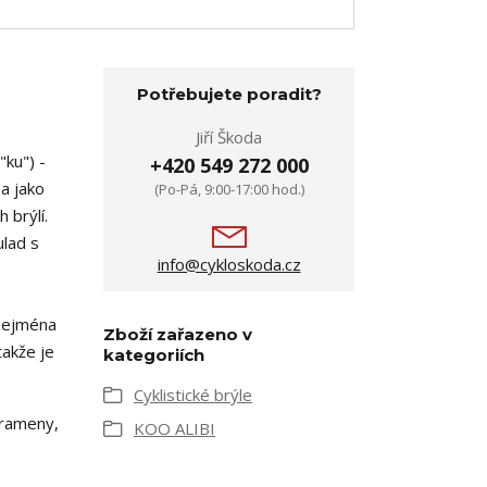
Potřebujete poradit?
Jiří Škoda
 "ku") -
+420 549 272 000
a jako
(Po-Pá, 9:00-17:00 hod.)
 brýlí.
ulad s
info@cykloskoda.cz
 zejména
Zboží zařazeno v
takže je
kategoriích
Cyklistické brýle
 rameny,
KOO ALIBI