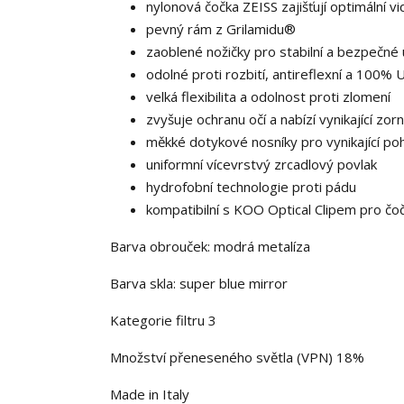
nylonová čočka ZEISS zajišťují optimální 
pevný rám z Grilamidu®
zaoblené nožičky pro stabilní a bezpečné
odolné proti rozbití, antireflexní a 100%
velká flexibilita a odolnost proti zlomení
zvyšuje ochranu očí a nabízí vynikající zor
měkké dotykové nosníky pro vynikající poh
uniformní vícevrstvý zrcadlový povlak
hydrofobní technologie proti pádu
kompatibilní s KOO Optical Clipem pro čo
Barva obrouček: modrá metalíza
Barva skla: super blue mirror
Kategorie filtru 3
Množství přeneseného světla (VPN) 18%
Made in Italy