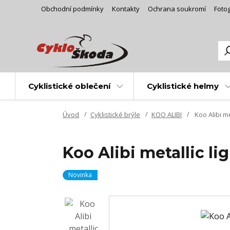
Obchodní podmínky
Kontakty
Ochrana soukromí
Fotog
Cyklistické oblečení
Cyklistické helmy
Úvod
Cyklistické brýle
KOO ALIBI
Koo Alibi me
Koo Alibi metallic li
Novinka