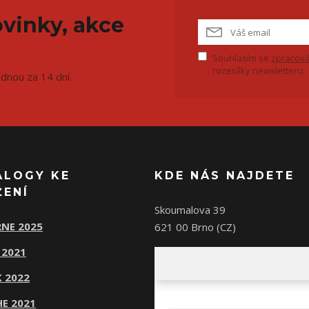
vinky, akce
Souhlasím se
zpracová
rozesílky newsletteru.
ednou za 14 dní.
ALOGY KE
KDE NÁS NAJDETE
ŽENÍ
Skoumalova 39
NE 2025
621 00 Brno (CZ)
 2021
 2022
E 2021