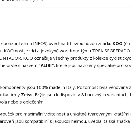
eb, sponzor teamu INEOS) uvedl na trh svou novou značku
KOO
(čti
ačku KOO nosí jezdci a jezdkyně worldtour týmu TREK SEGEFRADO 
ONTADOR. KOO označuje všechny produkty z kolekce cyklistických
eme brýle s názvem
"ALIBI"
, které jsou navrženy speciálně pro so
y komponenty jsou 100% made in Italy. Pozornost byla věnovaná
tiky firmy
Zeiss.
Brýle jsou k dispozici v 8 barevných variantách, 
kola nebo s oblečením.
rouček pro maximální viditelnost a unikátně tvarovanými kratšími
roveň jsou kompatibilní s jakoukoli helmou, uvedla italská značka