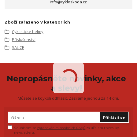
info@cykloskoda.cz
Zboží zařazeno v kategoriích
Cyklistické helmy
Příslušenství
SALICE
Nepropásněte novinky, akce
a slevy!
Můžete se kdykoli odhlásit. Zasíláme jednou za 14 dní.
Přihlásit se
Souhlasím se
zpracováním osobních údajů
za účelem rozesílky
newsletteru.