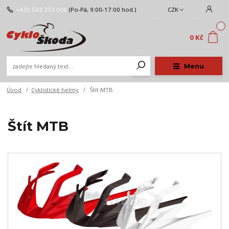
+420 549 272 000
(Po-Pá, 9:00-17:00 hod.)
CZK
0
0 Kč
Menu
Úvod
Cyklistické helmy
Štít MTB
Štít MTB