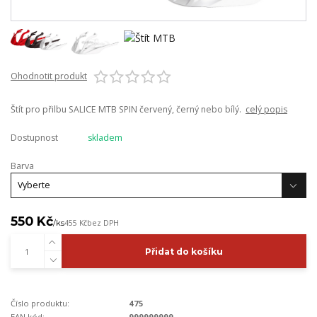
Ohodnotit produkt
Štít pro přilbu SALICE MTB SPIN červený, černý nebo bílý.
celý popis
Dostupnost
skladem
Barva
550 Kč
/
ks
455 Kč
bez DPH
Přidat do košíku
Číslo produktu:
475
EAN kód:
999999999