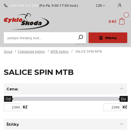
+420 549 272 000
(Po-Pá, 9:00-17:00 hod.)
CZK
0
0 Kč
Menu
Úvod
Cyklistické helmy
MTB helmy
SALICE SPIN MTB
SALICE SPIN MTB
Cena:
Od
Do
Kč
Kč
Štítky