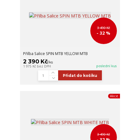
3 490 Kč
- 32 %
Přilba Salice SPIN MTB YELLOW MTB
2 390 Kč
/
ks
poslední kus
1 975 Kč
bez DPH
Přidat do košíku
Akce
3 490 Kč
- 32 %