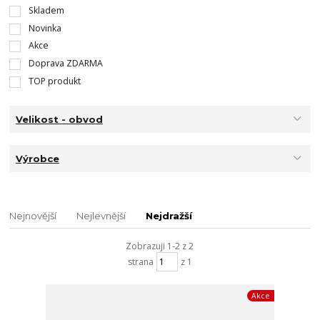
Skladem
Novinka
Akce
Doprava ZDARMA
TOP produkt
Velikost - obvod
Výrobce
Nejnovější
Nejlevnější
Nejdražší
Zobrazuji 1-2 z 2
strana
z 1
Akce