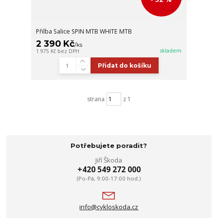
Přilba Salice SPIN MTB WHITE MTB
2 390 Kč
/
ks
skladem
1 975 Kč
bez DPH
Přidat do košíku
strana
z 1
Potřebujete poradit?
Jiří Škoda
+420 549 272 000
(Po-Pá, 9:00-17:00 hod.)
info@cykloskoda.cz