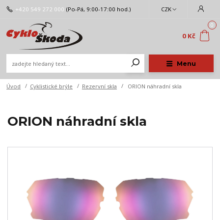
+420 549 272 000
(Po-Pá, 9:00-17:00 hod.)
CZK
0
0 Kč
Menu
Úvod
Cyklistické brýle
Rezervní skla
ORION náhradní skla
ORION náhradní skla