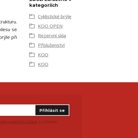
kategoriích
Cyklistické brýle
trukturu.
KOO OPEN
oklesu se
Rezervní skla
rýle při
Příslušenství
KOO
KOO
Přihlásit se
ním osobních údajů
za účelem