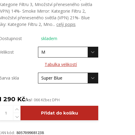
Kategorie Filtru 3, Množství přeneseného světla
(VPN) 14%- Smoke Mirror: Kategorie Filtru 2,
Množství přeneseného světla (VPN) 21%- Blue
Sky: Kategorie Filtru 2, Mno...
celý popis
Dostupnost
skladem
Velikost
Tabulka velikostí
Barva skla
1 290 Kč
/
ks
1 066 Kč
bez DPH
Přidat do košíku
EAN kód:
8057099081238