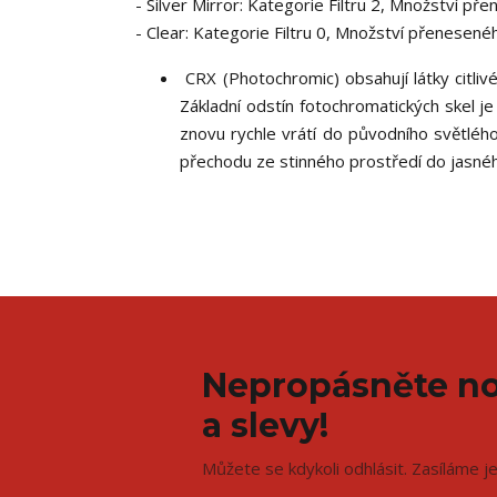
- Silver Mirror: Kategorie Filtru 2, Množství p
- Clear: Kategorie Filtru 0, Množství přenesen
CRX (Photochromic) obsahují látky citlivé
Základní odstín fotochromatických skel je
znovu rychle vrátí do původního světléh
přechodu ze stinného prostředí do jasnéh
Nepropásněte no
a slevy!
Můžete se kdykoli odhlásit. Zasíláme j