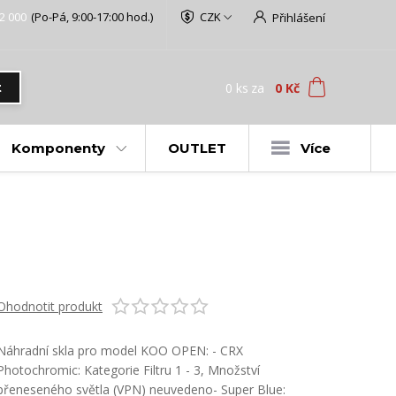
2 000
(Po-Pá, 9:00-17:00 hod.)
CZK
Přihlášení
0
ks
za
0 Kč
t
Komponenty
OUTLET
Více
Ohodnotit produkt
Náhradní skla pro model KOO OPEN: - CRX
Photochromic: Kategorie Filtru 1 - 3, Množství
přeneseného světla (VPN) neuvedeno- Super Blue: