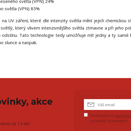
řeneseného světla (VPN) 24%
ého světla (VPN) 85%
 na UV záření, které dle intenzity světla mění jejich chemickou s
 světlý, který vlivem intenzivnějšího světla ztmavne a při jeho p
o odstínu. Tato technologie tedy umožňuje mít jedny a ty samé b
o slunce a naopak.
vinky, akce
Souhlasím se
zpracová
rozesílky newsletteru.
ednou za 14 dní.