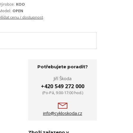
Výrobce:
KOO
Model:
OPEN
Hlídat cenu / dostupnost
Potřebujete poradit?
Jiří Škoda
+420 549 272 000
(Po-Pá, 9:00-17:00 hod.)
info@cykloskoda.cz
Zboží zařazeno v