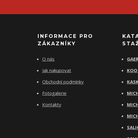
INFORMACE PRO
KAT
ZÁKAZNÍKY
STA
O nás
GAER
Jak nakupovat
KOO
Obchodní podmínky
KASK
Fotogalerie
MICH
Kontakty
MICH
MICH
SALI