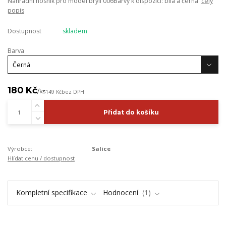
Náhradní nosník pro model brýlí 006Barvy k dispozici: bílá a černá
celý
popis
Dostupnost
skladem
Barva
180 Kč
/
ks
149 Kč
bez DPH
Přidat do košíku
Výrobce:
Salice
Hlídat cenu / dostupnost
Kompletní specifikace
Hodnocení
1