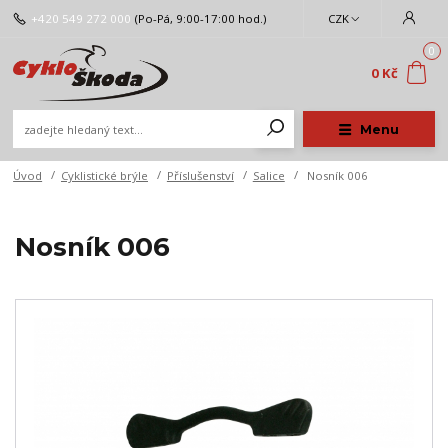
+420 549 272 000
(Po-Pá, 9:00-17:00 hod.)
CZK
0
0 Kč
Menu
Úvod
Cyklistické brýle
Příslušenství
Salice
Nosník 006
Nosník 006