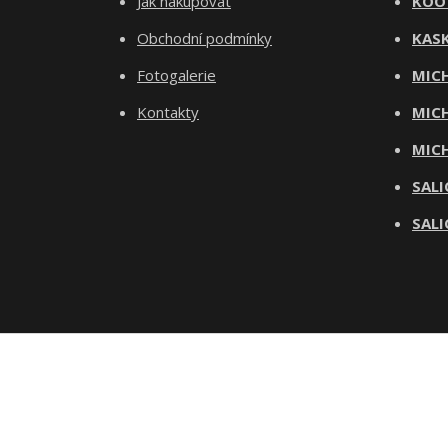
Jak nakupovat
KOO
Obchodní podmínky
KASK
Fotogalerie
MICH
Kontakty
MICH
MICH
SALI
SALI