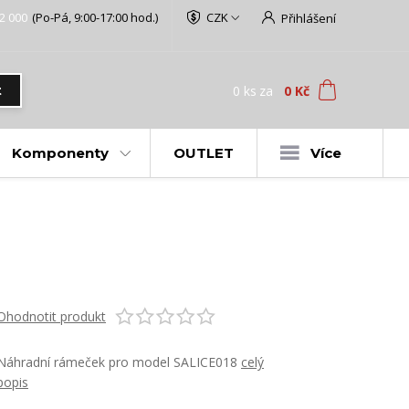
2 000
(Po-Pá, 9:00-17:00 hod.)
CZK
Přihlášení
0
ks
za
0 Kč
t
Komponenty
OUTLET
Více
Ohodnotit produkt
Náhradní rámeček pro model SALICE018
celý
popis