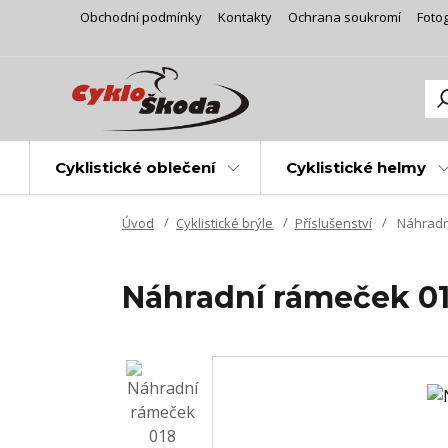
Obchodní podmínky
Kontakty
Ochrana soukromí
Fotog
Cyklistické oblečení
Cyklistické helmy
Úvod
Cyklistické brýle
Příslušenství
Náhradn
Náhradní rámeček 0