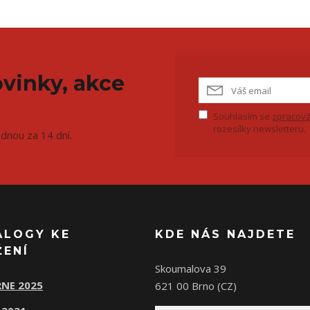
vinky, akce
Souhlasím se
zpracová
rozesílky newsletteru.
ednou za 14 dní.
ALOGY KE
KDE NÁS NAJDETE
ŽENÍ
Skoumalova 39
NE 2025
621 00 Brno (CZ)