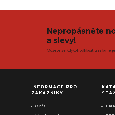
Nepropásněte no
a slevy!
Můžete se kdykoli odhlásit. Zasíláme j
INFORMACE PRO
KAT
ZÁKAZNÍKY
STA
O nás
GAER