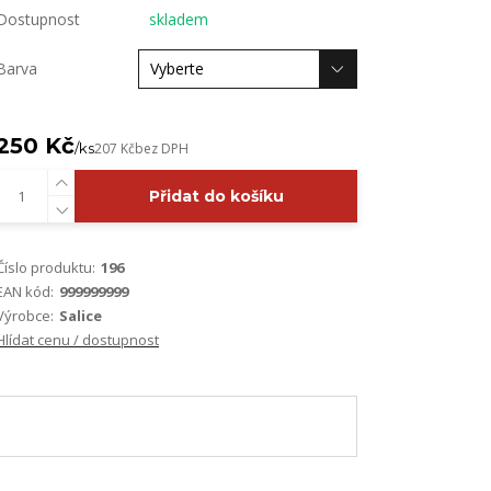
Dostupnost
skladem
Barva
250 Kč
/
ks
207 Kč
bez DPH
Přidat do košíku
Číslo produktu:
196
EAN kód:
999999999
Výrobce:
Salice
Hlídat cenu / dostupnost