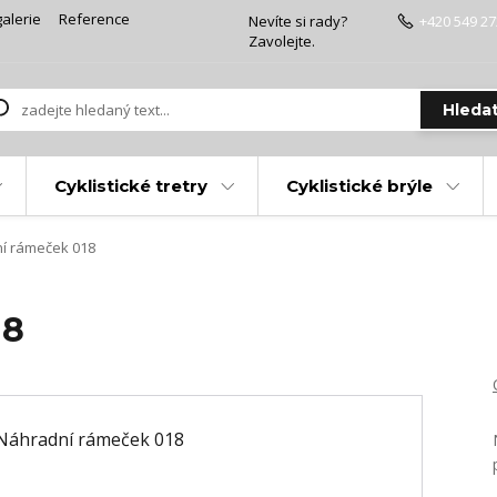
alerie
Reference
Nevíte si rady?
+420 549 27
Zavolejte.
Hleda
Cyklistické tretry
Cyklistické brýle
í rámeček 018
18