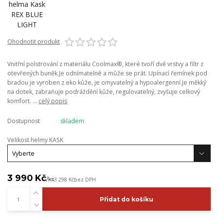
Ohodnotit produkt
Vnitřní polstrování z materiálu Coolmax®, které tvoří dvě vrstvy a filtr z
otevřených buněk.Je odnímatelné a může se prát. Upínací řemínek pod
bradou je vyroben z eko kůže, je omyvatelný a hypoalergenní.Je měkký
na dotek, zabraňuje podráždění kůže, regulovatelný, zvyšuje celkový
komfort. ...
celý popis
Dostupnost
skladem
Velikost helmy KASK
3 990 Kč
/
ks
3 298 Kč
bez DPH
Přidat do košíku