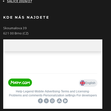
SALICE 2026/27
KDE NÁS NAJDETE
Skoumalova 39
621 00 Brno (CZ)