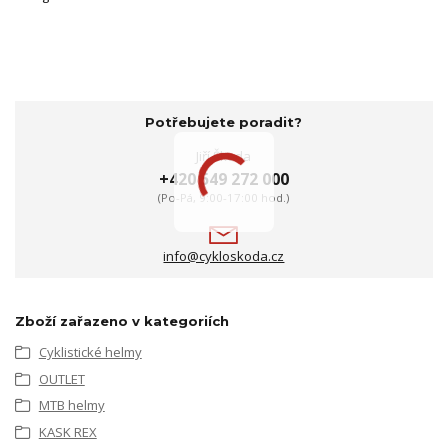
Potřebujete poradit?
Jiří Škoda
+420 549 272 000
(Po-Pá, 9:00-17:00 hod.)
info@cykloskoda.cz
Zboží zařazeno v kategoriích
Cyklistické helmy
OUTLET
MTB helmy
KASK REX