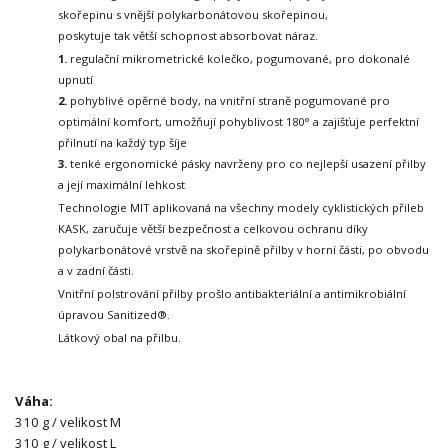
skořepinu s vnější polykarbonátovou skořepinou,
poskytuje tak větší schopnost absorbovat náraz.
1.
regulační mikrometrické kolečko, pogumované, pro dokonalé
upnutí
2.
pohyblivé opěrné body, na vnitřní straně pogumované pro
optimální komfort, umožňují pohyblivost
180° a zajišťuje perfektní
přilnutí na každý typ šíje
3.
tenké ergonomické pásky navrženy pro co nejlepší usazení přilby
a její maximální lehkost
Technologie MIT aplikovaná na všechny modely cyklistických přileb
KASK,
zaručuje větší bezpečnost a celkovou ochranu díky
polykarbonátové vrstvě
na skořepině přilby v horní části, po obvodu
a v zadní části.
Vnitřní polstrování přilby prošlo antibakteriální a antimikrobiální
úpravou Sanitized®.
Látkový obal na přilbu.
Váha:
310 g / velikost M
310 g / velikost L