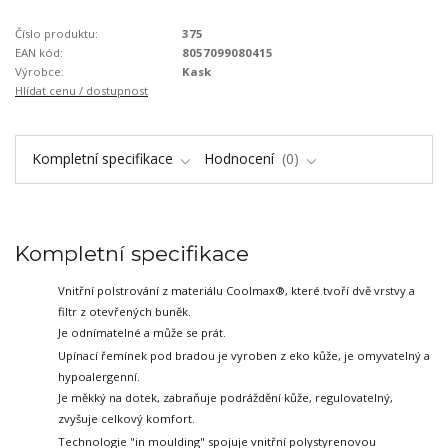
Číslo produktu:
375
EAN kód:
8057099080415
Výrobce:
Kask
Hlídat cenu / dostupnost
Kompletní specifikace
Hodnocení
0
Kompletní specifikace
Vnitřní polstrování z materiálu Coolmax®, které tvoří dvě vrstvy a
filtr z otevřených buněk.
Je odnímatelné a může se prát.
Upínací řemínek pod bradou je vyroben z eko kůže, je omyvatelný a
hypoalergenní.
Je měkký na dotek, zabraňuje podráždění kůže, regulovatelný,
zvyšuje celkový komfort.
Technologie "in moulding" spojuje vnitřní polystyrenovou