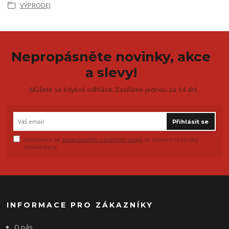
VÝPRODEJ
Nepropásněte novinky, akce
a slevy!
Můžete se kdykoli odhlásit. Zasíláme jednou za 14 dní.
Přihlásit se
Souhlasím se
zpracováním osobních údajů
za účelem rozesílky
newsletteru.
INFORMACE PRO ZÁKAZNÍKY
O nás