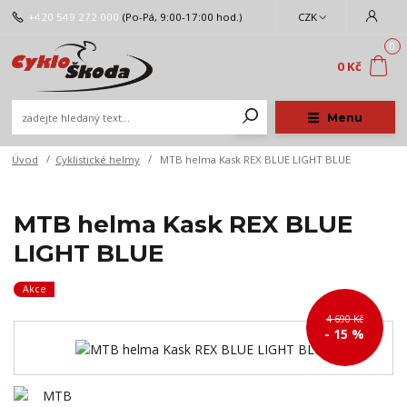
+420 549 272 000
(Po-Pá, 9:00-17:00 hod.)
CZK
0
0 Kč
Menu
Úvod
Cyklistické helmy
MTB helma Kask REX BLUE LIGHT BLUE
MTB helma Kask REX BLUE
LIGHT BLUE
Akce
4 690 Kč
- 15 %