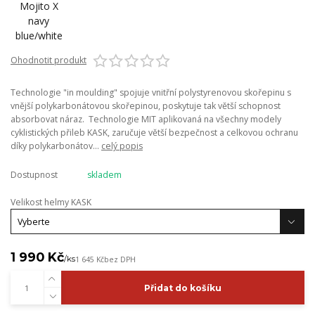
Ohodnotit produkt
Technologie "in moulding" spojuje vnitřní polystyrenovou skořepinu s
vnější polykarbonátovou skořepinou, poskytuje tak větší schopnost
absorbovat náraz. Technologie MIT aplikovaná na všechny modely
cyklistických přileb KASK, zaručuje větší bezpečnost a celkovou ochranu
díky polykarbonátov...
celý popis
Dostupnost
skladem
Velikost helmy KASK
1 990 Kč
/
ks
1 645 Kč
bez DPH
Přidat do košíku