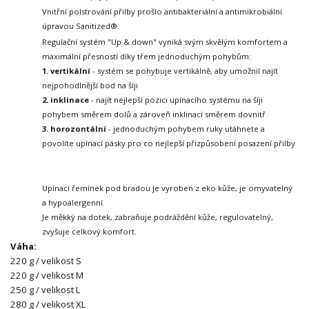
Vnitřní polstrování přilby prošlo antibakteriální a antimikrobiální
úpravou Sanitized®.
Regulační systém "Up & down" vyniká svým skvělým komfortem a
maximální přesností díky třem jednoduchým pohybům:
1. vertikální
- systém se pohybuje vertikálně, aby umožnil najít
nejpohodlnější bod na šíji
2. inklinace
- najít nejlepší pozici upínacího systému na šíji
pohybem směrem dolů a zároveň inklinací směrem dovnitř
3. horozontální
- jednoduchým pohybem ruky utáhnete a
povolíte upínací pásky pro co nejlepší přizpůsobení posazení přilby
Upínací řemínek pod bradou je vyroben z eko kůže, je omyvatelný
a hypoalergenní.
Je měkký na dotek, zabraňuje podráždění kůže, regulovatelný,
zvyšuje celkový komfort.
Váha:
220 g / velikost S
220 g / velikost M
250 g / velikost L
280 g / velikost XL