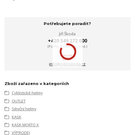
Potřebujete poradit?
Jiří Škoda
+420 549 272 000
(Po-Pá, 9:00-17:00 hod.)
info@cykloskoda.cz
Zboží zařazeno v kategoriích
Cyklistické helmy
OUTLET
Silniční helmy
KASK
KASK MOJITO X
VÝPRODEJ