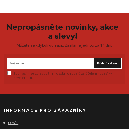
Nepropásněte novinky, akce
a slevy!
Můžete se kdykoli odhlásit. Zasíláme jednou za 14 dní.
Přihlásit se
Souhlasím se
zpracováním osobních údajů
za účelem rozesílky
newsletteru.
INFORMACE PRO ZÁKAZNÍKY
O nás