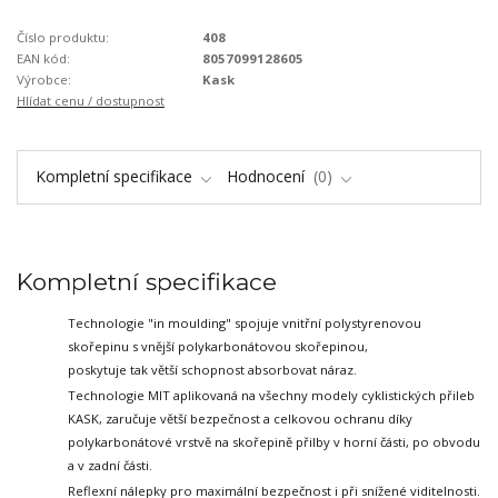
Číslo produktu:
408
EAN kód:
8057099128605
Výrobce:
Kask
Hlídat cenu / dostupnost
Kompletní specifikace
Hodnocení
0
Kompletní specifikace
Technologie "in moulding" spojuje vnitřní polystyrenovou
skořepinu s vnější polykarbonátovou skořepinou,
poskytuje tak větší schopnost absorbovat náraz.
Technologie MIT aplikovaná na všechny modely cyklistických přileb
KASK,
zaručuje větší bezpečnost a celkovou ochranu díky
polykarbonátové vrstvě
na skořepině přilby v horní části, po obvodu
a v zadní části.
Reflexní nálepky pro maximální bezpečnost i při snížené viditelnosti.