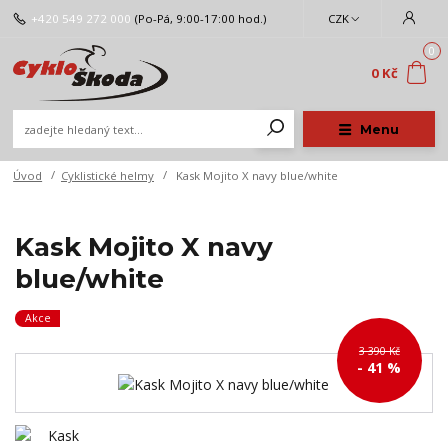
+420 549 272 000
(Po-Pá, 9:00-17:00 hod.)
CZK
0
0 Kč
Menu
Úvod
Cyklistické helmy
Kask Mojito X navy blue/white
Kask Mojito X navy
blue/white
Akce
3 390 Kč
- 41 %