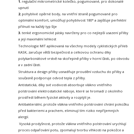
1.
regulační mikrometrické kolečko, pogumované, pro dokonalé
upnutí
2.
pohyblivé opěrné body, na vnitřní straně pogumované pro
optimální komfort, umožňují pohyblivost
180° a zajišťuje perfektní
přilnutí na každý typ šíje
3.
tenké ergonomické pásky navrženy pro co nejlepší usazení přilby
a její maximální lehkost
Technologie MIT aplikovaná na všechny modely cyklistických přileb
KASK,
zaručuje větší bezpečnost a celkovou ochranu díky
polykarbonátové vrstvě
na skořepině přilby v horní části, po obvodu
a v zadní části.
Struktura a design přilby usnadňuje proudění vzduchu do přilby a
současně podporuje odvod tepla z přilby.
Antistatická, díky své vodivosti absorbuje vlákno vnitřního
polstrování elektrostatické náboje, které se hromadí z okolního
prostředí během fyzické aktivity a rozptýlí je.
Antibakteriální, protože vlákna vnitřního polstrování chrání pokožku
před bakteriemi a prachem, eliminují tím riziko nepříjemných
alergií.
Vysoká prodyšnost, protože vlákna vnitřního polstrování urychlují
proces odpařování potu, zpomalují tvorbu vlhkosti na pokožce a