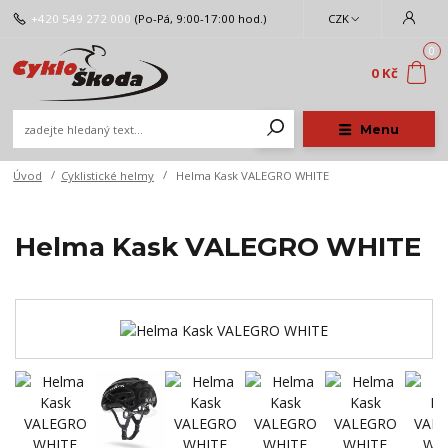
+420 549 272 000
(Po-Pá, 9:00-17:00 hod.)
CZK
0
0 Kč
Menu
Úvod
Cyklistické helmy
Helma Kask VALEGRO WHITE
Helma Kask VALEGRO WHITE