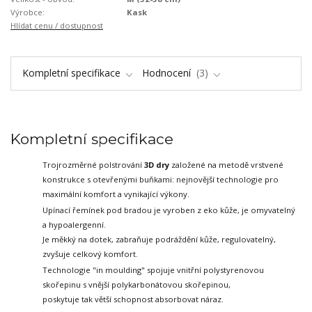
Výrobce:
Kask
Hlídat cenu / dostupnost
Kompletní specifikace
Hodnocení
3
Kompletní specifikace
Trojrozměrné polstrování
3D dry
založené na metodě vrstvené
konstrukce
s otevřenými buňkami: nejnovější technologie pro
maximální komfort a vynikající výkony.
Upínací řemínek pod bradou je vyroben z eko kůže, je omyvatelný
a hypoalergenní.
Je měkký na dotek, zabraňuje podráždění kůže, regulovatelný,
zvyšuje celkový komfort.
Technologie "in moulding" spojuje vnitřní polystyrenovou
skořepinu s vnější polykarbonátovou skořepinou,
poskytuje tak větší schopnost absorbovat náraz.