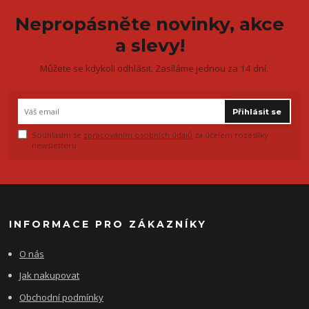
Nepropásněte novinky, akce
a slevy!
Můžete se kdykoli odhlásit. Zasíláme jednou za 14 dní.
Přihlásit se
Souhlasím se
zpracováním osobních údajů
za účelem rozesílky
newsletteru.
INFORMACE PRO ZÁKAZNÍKY
O nás
Jak nakupovat
Obchodní podmínky