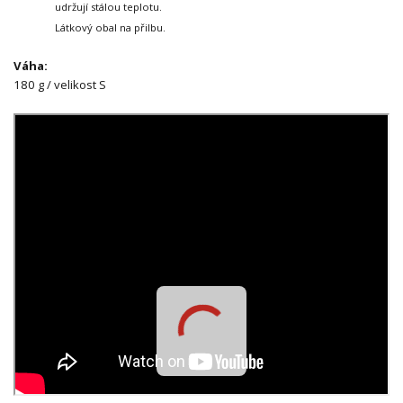
udržují stálou teplotu.
Látkový obal na přilbu.
Váha:
180 g / velikost S