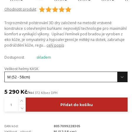
Ohodnotit produkt
Trojrozměrné polstrování 3D dry založené na metodě vrstvené
konstrukce s otevřenými buňkami: nejnovější technologie pro maximální
komfort a vynikající výkony. Upínací řemínek pod bradou je vyroben z
eko kůže, je omyvatelný a hypoalergenní.Je měkký na dotek, zabraňuje
podráždění kůže, regu...
celý popis
Dostupnost
skladem
Velikost helmy KASK
5 290 Kč
/
ks
4 372 Kč
bez DPH
Přidat do košíku
EAN kód:
8057099228305
Velikost - obvod:
M (52-58 cm)