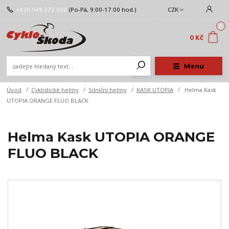
+420 549 272 000
(Po-Pá, 9:00-17:00 hod.)
CZK
0
0 Kč
Menu
Úvod
Cyklistické helmy
Silniční helmy
KASK UTOPIA
Helma Kask
UTOPIA ORANGE FLUO BLACK
Helma Kask UTOPIA ORANGE
FLUO BLACK