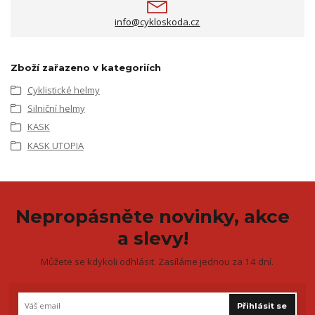
info@cykloskoda.cz
Zboží zařazeno v kategoriích
Cyklistické helmy
Silniční helmy
KASK
KASK UTOPIA
Nepropásněte novinky, akce
a slevy!
Můžete se kdykoli odhlásit. Zasíláme jednou za 14 dní.
Přihlásit se