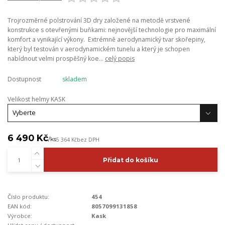
Trojrozměrné polstrování 3D dry založené na metodě vrstvené
konstrukce s otevřenými buňkami: nejnovější technologie pro maximální
komfort a vynikající výkony. Extrémně aerodynamický tvar skořepiny,
který byl testován v aerodynamickém tunelu a který je schopen
nabídnout velmi prospěšný koe...
celý popis
Dostupnost
skladem
Velikost helmy KASK
6 490 Kč
/
ks
5 364 Kč
bez DPH
Přidat do košíku
Číslo produktu:
454
EAN kód:
8057099131858
Výrobce:
Kask