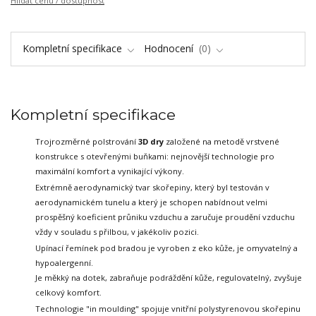
Hlídat cenu / dostupnost
Kompletní specifikace
Hodnocení
0
Kompletní specifikace
Trojrozměrné polstrování
3D dry
založené na metodě vrstvené
konstrukce
s otevřenými buňkami: nejnovější technologie pro
maximální komfort a vynikající výkony.
Extrémně aerodynamický tvar skořepiny, který byl testován v
aerodynamickém tunelu
a který je schopen nabídnout velmi
prospěšný koeficient průniku vzduchu a zaručuje
proudění vzduchu
vždy v souladu s přilbou, v jakékoliv pozici.
Upínací řemínek pod bradou je vyroben z eko kůže, je omyvatelný a
hypoalergenní.
Je měkký na dotek, zabraňuje podráždění kůže, regulovatelný, zvyšuje
celkový komfort.
Technologie "in moulding" spojuje vnitřní polystyrenovou skořepinu