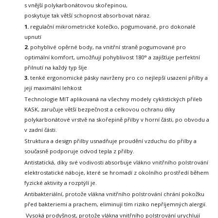
s vnější polykarbonátovou skořepinou,
poskytuje tak větší schopnost absorbovat náraz.
1.
regulační mikrometrické kolečko, pogumované, pro dokonalé
upnutí
2.
pohyblivé opěrné body, na vnitřní straně pogumované pro
optimální komfort, umožňují pohyblivost
180° a zajišťuje perfektní
přilnutí na každý typ šíje
3.
tenké ergonomické pásky navrženy pro co nejlepší usazení přilby a
její maximální lehkost
Technologie MIT aplikovaná na všechny modely cyklistických přileb
KASK,
zaručuje větší bezpečnost a celkovou ochranu díky
polykarbonátové vrstvě
na skořepině přilby v horní části, po obvodu a
v zadní části.
Struktura a design přilby usnadňuje proudění vzduchu do přilby a
současně podporuje odvod tepla z přilby.
Antistatická, díky své vodivosti absorbuje vlákno vnitřního polstrování
elektrostatické náboje, které se hromadí z okolního prostředí během
fyzické aktivity a rozptýlí je.
Antibakteriální, protože vlákna vnitřního polstrování chrání pokožku
před bakteriemi a prachem, eliminují tím riziko nepříjemných alergií.
Vysoká prodyšnost, protože vlákna vnitřního polstrování urychlují