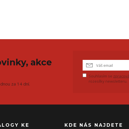
vinky, akce
Souhlasím se
zpracová
rozesílky newsletteru.
ednou za 14 dní.
ALOGY KE
KDE NÁS NAJDETE