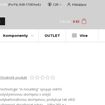
2 000
(Po-Pá, 9:00-17:00 hod.)
CZK
Přihlášení
0
ks
za
0 Kč
t
Komponenty
OUTLET
Více
Ohodnotit produkt
Technologie "in moulding" spojuje vnitřní
polystyrenovou skořepinu s vnější
polykarbonátovou skořepinou, poskytuje tak větší
schopnost absorbovat náraz. Váha:260 g /