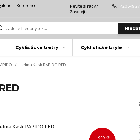
alerie
Reference
Nevíte si rady?
+420 549 27
Zavolejte.
Hleda
Cyklistické tretry
Cyklistické brýle
RAPIDO
Helma Kask RAPIDO RED
 RED
1 990 Kč