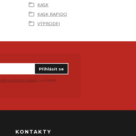
KASK
KASK RAPIDO
VÝPRODEJ
Přihlásit se
ním osobních údajů
za účelem
KONTAKTY