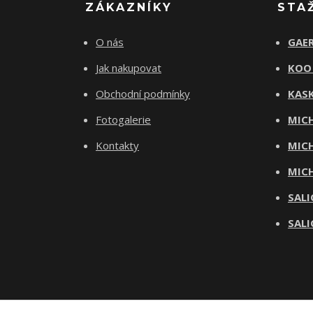
ZÁKAZNÍKY
STA
O nás
GAER
Jak nakupovat
KOO
Obchodní podmínky
KASK
Fotogalerie
MICH
Kontakty
MICH
MICH
SALI
SALI