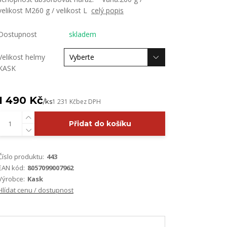
velikost M260 g / velikost L
celý popis
Dostupnost
skladem
Velikost helmy
KASK
1 490 Kč
/
ks
1 231 Kč
bez DPH
Přidat do košíku
Číslo produktu:
443
EAN kód:
8057099007962
Výrobce:
Kask
Hlídat cenu / dostupnost