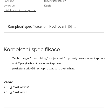
EAN kód:
8057099019507
Výrobce:
Kask
Hlídat cenu / dostupnost
Kompletní specifikace
Hodnocení
0
Kompletní specifikace
Technologie "in moulding" spojuje vnitřní polystyrenovou skořepinu s
vnější polykarbonátovou skořepinou,
poskytuje tak větší schopnost absorbovat náraz.
Váha:
260 g / velikost M
260 g / velikost L