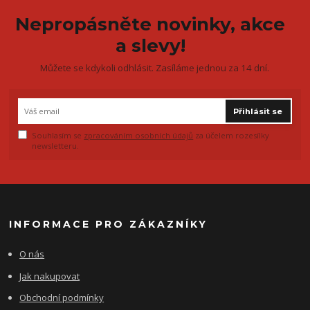
Nepropásněte novinky, akce
a slevy!
Můžete se kdykoli odhlásit. Zasíláme jednou za 14 dní.
Přihlásit se
Souhlasím se
zpracováním osobních údajů
za účelem rozesílky
newsletteru.
INFORMACE PRO ZÁKAZNÍKY
O nás
Jak nakupovat
Obchodní podmínky