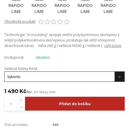
Ohodnotit produkt
Technologie "in moulding" spojuje vnitřní polystyrenovou skořepinu s
vnější polykarbonátovou skořepinou, poskytuje tak větší schopnost
absorbovat náraz. Váha:260 g / velikost M260 g / velikost L
celý popis
Dostupnost
skladem
Velikost helmy KASK
1 490 Kč
/
ks
1 231 Kč
bez DPH
Přidat do košíku
Číslo produktu:
446