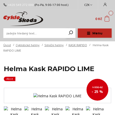
+420 549 272 000
(Po-Pá, 9:00-17:00 hod.)
CZK
0
0 Kč
Menu
Úvod
Cyklistické helmy
Silniční helmy
KASK RAPIDO
Helma Kask
RAPIDO LIME
Helma Kask RAPIDO LIME
Akce
1 990 Kč
- 25 %