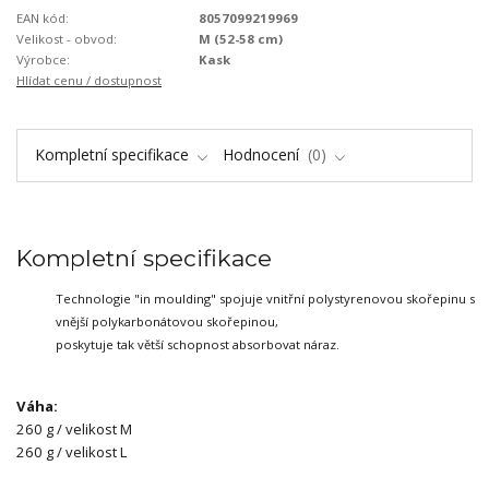
EAN kód:
8057099219969
Velikost - obvod:
M (52-58 cm)
Výrobce:
Kask
Hlídat cenu / dostupnost
Kompletní specifikace
Hodnocení
0
Kompletní specifikace
Technologie "in moulding" spojuje vnitřní polystyrenovou skořepinu s
vnější polykarbonátovou skořepinou,
poskytuje tak větší schopnost absorbovat náraz.
Váha:
260 g / velikost M
260 g / velikost L