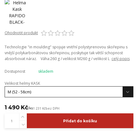
Ohodnotit produkt
Technologie "in moulding" spojuje vnitřní polystyrenovou skořepinu s
vnější polykarbonátovou skořepinou, poskytuje tak větší schopnost
absorbovat náraz. Váha:260 g / velikost M260 g / velikost L
celý popis
Dostupnost
skladem
Velikost helmy KASK
1 490 Kč
/
ks
1 231 Kč
bez DPH
Přidat do košíku