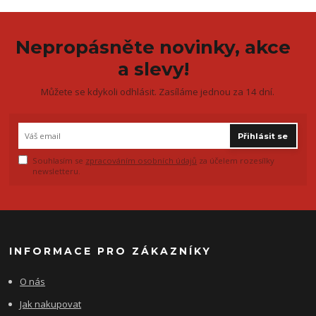
Nepropásněte novinky, akce
a slevy!
Můžete se kdykoli odhlásit. Zasíláme jednou za 14 dní.
Přihlásit se
Souhlasím se
zpracováním osobních údajů
za účelem rozesílky
newsletteru.
INFORMACE PRO ZÁKAZNÍKY
O nás
Jak nakupovat