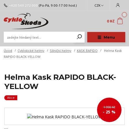
+420 549 272 000
(Po-Pá, 9:00-17:00 hod.)
CZK
0
0 Kč
Menu
Úvod
Cyklistické helmy
Silniční helmy
KASK RAPIDO
Helma Kask
RAPIDO BLACK-YELLOW
Helma Kask RAPIDO BLACK-
YELLOW
Akce
1 990 Kč
- 25 %