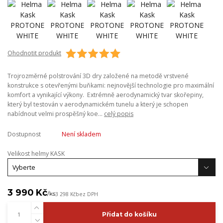
Ohodnotit produkt
Trojrozměrné polstrování 3D dry založené na metodě vrstvené
konstrukce s otevřenými buňkami: nejnovější technologie pro maximální
komfort a vynikající výkony. Extrémně aerodynamický tvar skořepiny,
který byl testován v aerodynamickém tunelu a který je schopen
nabídnout velmi prospěšný koe...
celý popis
Dostupnost
Není skladem
Velikost helmy KASK
3 990 Kč
/
ks
3 298 Kč
bez DPH
Přidat do košíku