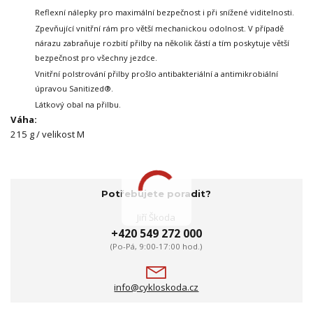
Reflexní nálepky pro maximální bezpečnost i při snížené viditelnosti.
Zpevňující vnitřní rám pro větší mechanickou odolnost.
V případě
nárazu zabraňuje rozbití přilby na několik částí a tím poskytuje větší
bezpečnost pro všechny jezdce.
Vnitřní polstrování přilby prošlo antibakteriální a antimikrobiální
úpravou Sanitized®.
Látkový obal na přilbu.
Váha:
215 g / velikost M
Potřebujete poradit?
Jiří Škoda
+420 549 272 000
(Po-Pá, 9:00-17:00 hod.)
info@cykloskoda.cz