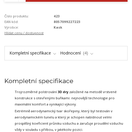
Číslo produktu:
423
EAN kód:
8057099227223
Výrobce:
Kask
Hlídat cenu / dostupnost
Kompletní specifikace
Hodnocení
4
Kompletní specifikace
Trojrozměrné polstrování
3D dry
založené na metodě vrstvené
konstrukce
s otevřenými buňkami: nejnovější technologie pro
maximální komfort a vynikající výkony.
Extrémně aerodynamický tvar skořepiny, který byl testován v
aerodynamickém tunelu
a který je schopen nabídnout velmi
prospěšný koeficient průniku vzduchu a zaručuje
proudění vzduchu
vždy v souladu s přilbou, v jakékoliv pozici.