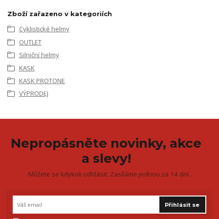
Zboží zařazeno v kategoriích
Cyklistické helmy
OUTLET
Silniční helmy
KASK
KASK PROTONE
VÝPRODEJ
Nepropásněte novinky, akce
a slevy!
Můžete se kdykoli odhlásit. Zasíláme jednou za 14 dní.
Přihlásit se