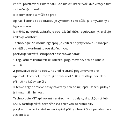
Vnitřní polstrování z materiálu Coolmax®, které tvoří dvě vrstvy a filtr
z otevřených buněk.
Je odnímatelné a může se prát.
Upínací řemínek pod bradou je vyroben z eko kůže, je omyvatelný a
hypoalergenní.
Je měkký na dotek, zabraňuje podráždění kůže, regulovatelný, zvyšuje
celkový komfort.
Technologie "in moulding" spojuje vnitřní polystyrenovou skořepinu
s vnější polykarbonátovou skořepinou,
poskytuje tak větší schopnost absorbovat náraz.
1.
regulační mikrometrické kolečko, pogumované, pro dokonalé
upnutí
2.
pohyblivé opěrné body, na vnitřní straně pogumované pro
optimální komfort, umožňují pohyblivost
180° a zajišťuje perfektní
přilnutí na každý typ šíje
3.
tenké ergonomické pásky navrženy pro co nejlepší usazení přilby a
její maximální lehkost
Technologie MIT aplikovaná na všechny modely cyklistických přileb
KASK,
zaručuje větší bezpečnost a celkovou ochranu díky
polykarbonátové vrstvě
na skořepině přilby v horní části, po obvodu a
v zadní části.