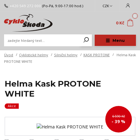
+420 549 272 000
(Po-Pá, 9:00-17:00 hod.)
CZK
0
0 Kč
Menu
Úvod
Cyklistické helmy
Silniční helmy
KASK PROTONE
Helma Kask
PROTONE WHITE
Helma Kask PROTONE
WHITE
Akce
6 590 Kč
- 39 %