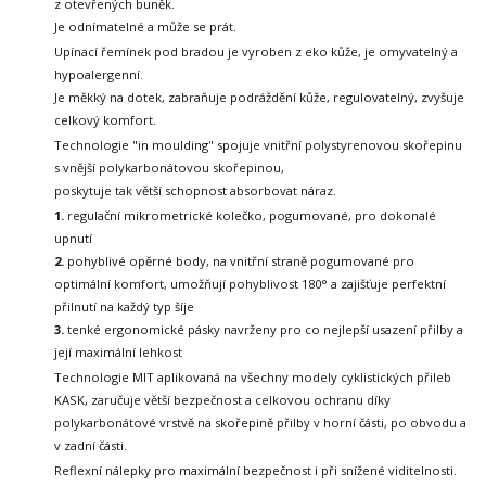
z otevřených buněk.
Je odnímatelné a může se prát.
Upínací řemínek pod bradou je vyroben z eko kůže, je omyvatelný a
hypoalergenní.
Je měkký na dotek, zabraňuje podráždění kůže, regulovatelný, zvyšuje
celkový komfort.
Technologie "in moulding" spojuje vnitřní polystyrenovou skořepinu
s vnější polykarbonátovou skořepinou,
poskytuje tak větší schopnost absorbovat náraz.
1.
regulační mikrometrické kolečko, pogumované, pro dokonalé
upnutí
2.
pohyblivé opěrné body, na vnitřní straně pogumované pro
optimální komfort, umožňují pohyblivost
180° a zajišťuje perfektní
přilnutí na každý typ šíje
3.
tenké ergonomické pásky navrženy pro co nejlepší usazení přilby a
její maximální lehkost
Technologie MIT aplikovaná na všechny modely cyklistických přileb
KASK,
zaručuje větší bezpečnost a celkovou ochranu díky
polykarbonátové vrstvě
na skořepině přilby v horní části, po obvodu a
v zadní části.
Reflexní nálepky pro maximální bezpečnost i při snížené viditelnosti.