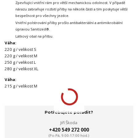
Zpevňující vnitřní rám pro větší mechanickou odolnost.
V případě
nárazu zabraňuje rozbití přilby na několik částí a tím poskytuje větší
bezpečnost pro všechny jezdce.
Vnitřní polstrování přilby prošlo antibakteriální a antimikrobiální
úpravou Sanitized®.
Látkový obal na přilbu.
Váha:
220 g / velikost S
220 g / velikost M
250 g / velikost L
280 g / velikost XL
Váha:
215 g / velikost M
Potřebujete poradit?
Jiří Škoda
+420 549 272 000
(Po-Pá, 9:00-17:00 hod.)