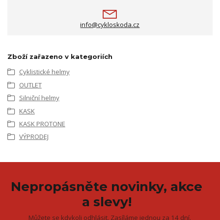
info@cykloskoda.cz
Zboží zařazeno v kategoriích
Cyklistické helmy
OUTLET
Silniční helmy
KASK
KASK PROTONE
VÝPRODEJ
Nepropásněte novinky, akce
a slevy!
Můžete se kdykoli odhlásit. Zasíláme jednou za 14 dní.