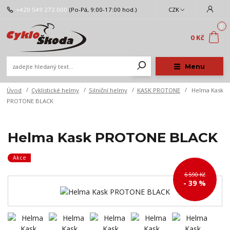
+420 549 272 000
(Po-Pá, 9:00-17:00 hod.)
CZK
0
0 Kč
Menu
Úvod
Cyklistické helmy
Silniční helmy
KASK PROTONE
Helma Kask
PROTONE BLACK
Helma Kask PROTONE BLACK
Akce
6 590 Kč
- 39 %