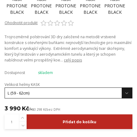
Ohodnotit produkt
Trojrozměrné polstrování 3D dry založené na metodě vrstvené
konstrukce s otevřenými buňkami: nejnovější technologie pro maximální
komfort a vynikající výkony. Extrémně aerodynamický tvar skořepiny,
který byl testován v aerodynamickém tunelu a který je schopen
nabídnout velmi prospěšný koe...
celý popis
Dostupnost
skladem
Velikost helmy KASK
3 990 Kč
/
ks
3 298 Kč
bez DPH
Přidat do košíku