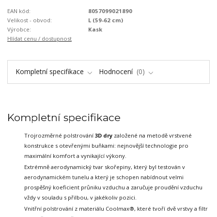
EAN kód:
8057099021890
Velikost - obvod:
L (59-62 cm)
Výrobce:
Kask
Hlídat cenu / dostupnost
Kompletní specifikace
Hodnocení
0
Kompletní specifikace
Trojrozměrné polstrování
3D dry
založené na metodě vrstvené
konstrukce
s otevřenými buňkami: nejnovější technologie pro
maximální komfort a vynikající výkony.
Extrémně aerodynamický tvar skořepiny, který byl testován v
aerodynamickém tunelu
a který je schopen nabídnout velmi
prospěšný koeficient průniku vzduchu a zaručuje
proudění vzduchu
vždy v souladu s přilbou, v jakékoliv pozici.
Vnitřní polstrování z materiálu Coolmax®, které tvoří dvě vrstvy a filtr