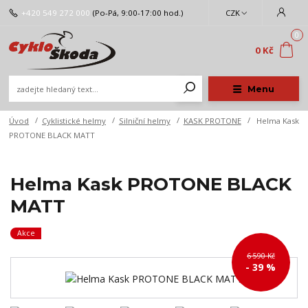
+420 549 272 000
(Po-Pá, 9:00-17:00 hod.)
CZK
0
0 Kč
Menu
Úvod
Cyklistické helmy
Silniční helmy
KASK PROTONE
Helma Kask
PROTONE BLACK MATT
Helma Kask PROTONE BLACK
MATT
Akce
6 590 Kč
- 39 %