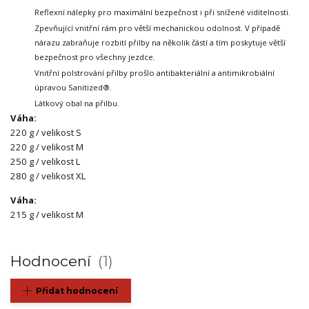
Reflexní nálepky pro maximální bezpečnost i při snížené viditelnosti.
Zpevňující vnitřní rám pro větší mechanickou odolnost.
V případě
nárazu zabraňuje rozbití přilby na několik částí a tím poskytuje větší
bezpečnost pro všechny jezdce.
Vnitřní polstrování přilby prošlo antibakteriální a antimikrobiální
úpravou Sanitized®.
Látkový obal na přilbu.
Váha:
220 g / velikost S
220 g / velikost M
250 g / velikost L
280 g / velikost XL
Váha:
215 g / velikost M
Hodnocení
1
Přidat hodnocení