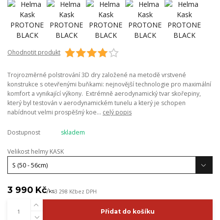
Ohodnotit produkt
Trojrozměrné polstrování 3D dry založené na metodě vrstvené
konstrukce s otevřenými buňkami: nejnovější technologie pro maximální
komfort a vynikající výkony. Extrémně aerodynamický tvar skořepiny,
který byl testován v aerodynamickém tunelu a který je schopen
nabídnout velmi prospěšný koe...
celý popis
Dostupnost
skladem
Velikost helmy KASK
3 990 Kč
/
ks
3 298 Kč
bez DPH
Přidat do košíku