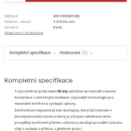
EAN kód:
8057099081283
Velikost - obvod:
S (50-56 cm)
Výrobce:
Kask
Hlídat cenu / dostupnost
Kompletní specifikace
Hodnocení
1
Kompletní specifikace
Trojrozměrné polstrování
3D dry
založené na metodě vrstvené
konstrukce
s otevřenými buňkami: nejnovější technologie pro
maximální komfort a vynikající výkony.
Extrémně aerodynamický tvar skořepiny, který byl testován v
aerodynamickém tunelu
a který je schopen nabídnout velmi
prospěšný koeficient průniku vzduchu a zaručuje
proudění vzduchu
vždy v souladu s přilbou, v jakékoliv pozici.