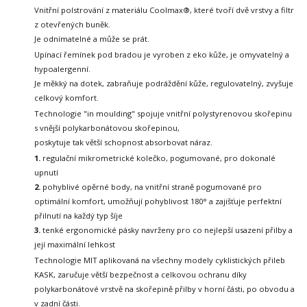
Vnitřní polstrování z materiálu Coolmax®, které tvoří dvě vrstvy a filtr
z otevřených buněk.
Je odnímatelné a může se prát.
Upínací řemínek pod bradou je vyroben z eko kůže, je omyvatelný a
hypoalergenní.
Je měkký na dotek, zabraňuje podráždění kůže, regulovatelný, zvyšuje
celkový komfort.
Technologie "in moulding" spojuje vnitřní polystyrenovou skořepinu
s vnější polykarbonátovou skořepinou,
poskytuje tak větší schopnost absorbovat náraz.
1.
regulační mikrometrické kolečko, pogumované, pro dokonalé
upnutí
2.
pohyblivé opěrné body, na vnitřní straně pogumované pro
optimální komfort, umožňují pohyblivost
180° a zajišťuje perfektní
přilnutí na každý typ šíje
3.
tenké ergonomické pásky navrženy pro co nejlepší usazení přilby a
její maximální lehkost
Technologie MIT aplikovaná na všechny modely cyklistických přileb
KASK,
zaručuje větší bezpečnost a celkovou ochranu díky
polykarbonátové vrstvě
na skořepině přilby v horní části, po obvodu a
v zadní části.