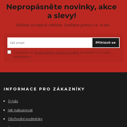
Nepropásněte novinky, akce
a slevy!
Můžete se kdykoli odhlásit. Zasíláme jednou za 14 dní.
Přihlásit se
Souhlasím se
zpracováním osobních údajů
za účelem rozesílky
newsletteru.
INFORMACE PRO ZÁKAZNÍKY
O nás
Jak nakupovat
Obchodní podmínky