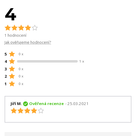
4
1 hodnocení
Jak ověřujeme hodnocení?
5
0 x
4
1 x
3
0 x
2
0 x
1
0 x
Jiří M.
Ověřená recenze
- 25.03.2021