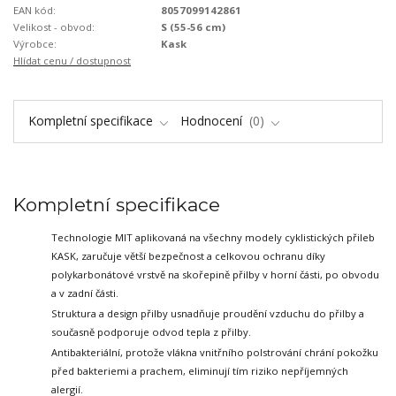
EAN kód:
8057099142861
Velikost - obvod:
S (55-56 cm)
Výrobce:
Kask
Hlídat cenu / dostupnost
Kompletní specifikace
Hodnocení
0
Kompletní specifikace
Technologie MIT aplikovaná na všechny modely cyklistických přileb
KASK,
zaručuje větší bezpečnost a celkovou ochranu díky
polykarbonátové vrstvě
na skořepině přilby v horní části, po obvodu
a v zadní části.
Struktura a design přilby usnadňuje proudění vzduchu do přilby a
současně podporuje odvod tepla z přilby.
Antibakteriální, protože vlákna vnitřního polstrování chrání pokožku
před bakteriemi a prachem, eliminují tím riziko nepříjemných
alergií.