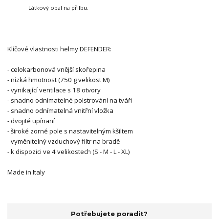
Látkový obal na přilbu.
Klíčové vlastnosti helmy DEFENDER:
- celokarbonová vnější skořepina
- nízká hmotnost (750 g velikost M)
- vynikající ventilace s 18 otvory
- snadno odnímatelné polstrování na tváři
- snadno odnímatelná vnitřní vložka
- dvojité upínaní
- široké zorné pole s nastavitelným kšiltem
- vyměnitelný vzduchový filtr na bradě
- k dispozici ve 4 velikostech (S - M - L - XL)
Made in Italy
Potřebujete poradit?