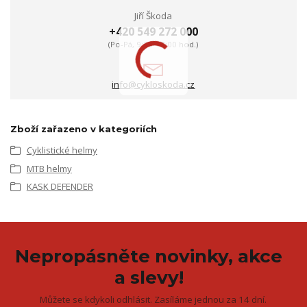
Jiří Škoda
+420 549 272 000
(Po-Pá, 9:00-17:00 hod.)
info@cykloskoda.cz
Zboží zařazeno v kategoriích
Cyklistické helmy
MTB helmy
KASK DEFENDER
Nepropásněte novinky, akce
a slevy!
Můžete se kdykoli odhlásit. Zasíláme jednou za 14 dní.