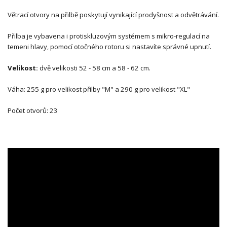
Větrací otvory na přilbě poskytují vynikající prodyšnost a odvětrávání.
Přilba je vybavena i protiskluzovým systémem s mikro-regulací na
temeni hlavy, pomocí otočného rotoru si nastavíte správné upnutí.
Velikost:
dvě velikosti 52 - 58 cm a 58 - 62 cm.
Váha: 255 g pro velikost přilby "M" a 290 g pro velikost "XL"
Počet otvorů: 23