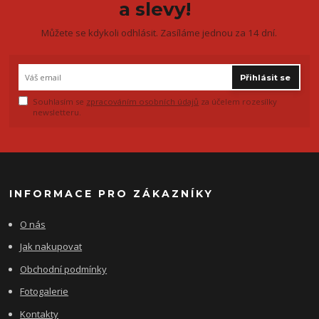
a slevy!
Můžete se kdykoli odhlásit. Zasíláme jednou za 14 dní.
Přihlásit se
Souhlasím se
zpracováním osobních údajů
za účelem rozesílky
newsletteru.
INFORMACE PRO ZÁKAZNÍKY
O nás
Jak nakupovat
Obchodní podmínky
Fotogalerie
Kontakty