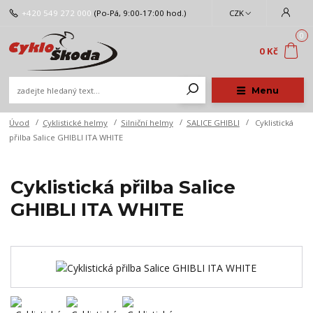
+420 549 272 000
(Po-Pá, 9:00-17:00 hod.)
CZK
0
0 Kč
Menu
Úvod
Cyklistické helmy
Silniční helmy
SALICE GHIBLI
Cyklistická
přilba Salice GHIBLI ITA WHITE
Cyklistická přilba Salice
GHIBLI ITA WHITE