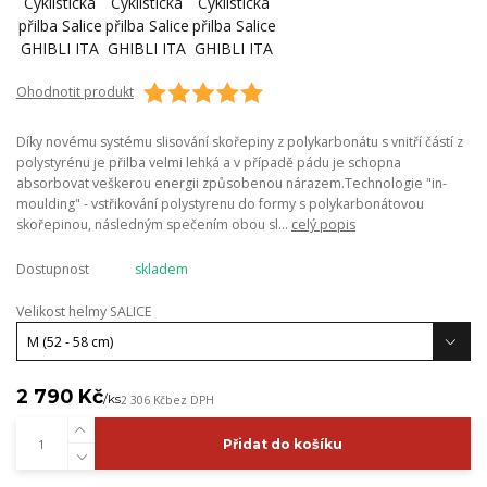
Ohodnotit produkt
Díky novému systému slisování skořepiny z polykarbonátu s vnitří částí z
polystyrénu je přilba velmi lehká a v případě pádu je schopna
absorbovat veškerou energii způsobenou nárazem.Technologie "in-
moulding" - vstřikování polystyrenu do formy s polykarbonátovou
skořepinou, následným spečením obou sl...
celý popis
Dostupnost
skladem
Velikost helmy SALICE
2 790 Kč
/
ks
2 306 Kč
bez DPH
Přidat do košíku