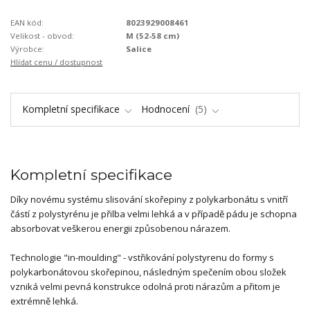
EAN kód:
8023929008461
Velikost - obvod:
M (52-58 cm)
Výrobce:
Salice
Hlídat cenu / dostupnost
Kompletní specifikace
Hodnocení
5
Kompletní specifikace
Díky novému systému slisování skořepiny z polykarbonátu s vnitří
částí z polystyrénu je přilba velmi lehká a v případě pádu je schopna
absorbovat veškerou energii způsobenou nárazem.
Technologie "in-moulding" - vstřikování polystyrenu do formy s
polykarbonátovou skořepinou, následným spečením obou složek
vzniká velmi pevná konstrukce odolná proti nárazům a přitom je
extrémně lehká.