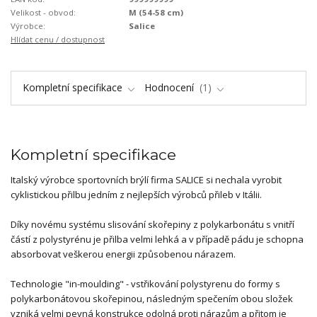
Velikost - obvod:
M (54-58 cm)
Výrobce:
Salice
Hlídat cenu / dostupnost
Kompletní specifikace
Hodnocení
1
Kompletní specifikace
Italský výrobce sportovních brýlí firma SALICE si nechala vyrobit
cyklistickou přilbu jedním z nejlepších výrobců přileb v Itálii.
Díky novému systému slisování skořepiny z polykarbonátu s vnitří
částí z polystyrénu je přilba velmi lehká a v případě pádu je schopna
absorbovat veškerou energii způsobenou nárazem.
Technologie "in-moulding" - vstřikování polystyrenu do formy s
polykarbonátovou skořepinou, následným spečením obou složek
vzniká velmi pevná konstrukce odolná proti nárazům a přitom je