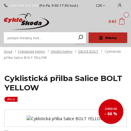
+420 549 272 000
(Po-Pá, 9:00-17:00 hod.)
CZK
0
0 Kč
Menu
Úvod
Cyklistické helmy
Silniční helmy
SALICE BOLT
Cyklistická
přilba Salice BOLT YELLOW
Cyklistická přilba Salice BOLT
YELLOW
Akce
2 890 Kč
- 66 %