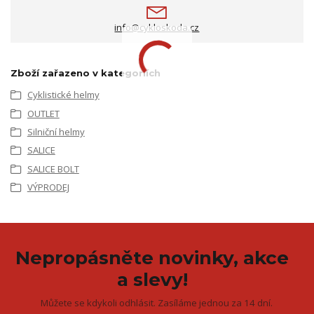
info@cykloskoda.cz
Zboží zařazeno v kategoriích
Cyklistické helmy
OUTLET
Silniční helmy
SALICE
SALICE BOLT
VÝPRODEJ
Nepropásněte novinky, akce
a slevy!
Můžete se kdykoli odhlásit. Zasíláme jednou za 14 dní.