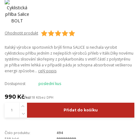
Ohodnotit produkt
Italský výrobce sportovních brýlí firma SALICE si nechala vyrobit
cyklistickou přilbu jedním z nejlepších výrobců přileb v Itálii.Díky novému
systému slisování skořepiny z polykarbonátu s vnitří částí z polystyrénu
je přilba velmi lehká a v případě pádu je schopna absorbovat veškerou
energii způsobe...
celý popis
Dostupnost
poslední kus
990 Kč
/
ks
818 Kč
bez DPH
Přidat do košíku
Číslo produktu:
494
EAN kód:
999999999