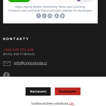
KONTAKTY
+420 549 272 000
(Po-Pá, 9:00-17:00 hod.)
info@cykloskoda.cz
Nastavení
Souhlasím
© Copyright 2020 CYKLOŠKODA
Souhlas můžete odmítnout
zde
.
Vytvořeno na
Eshop-rychle.cz