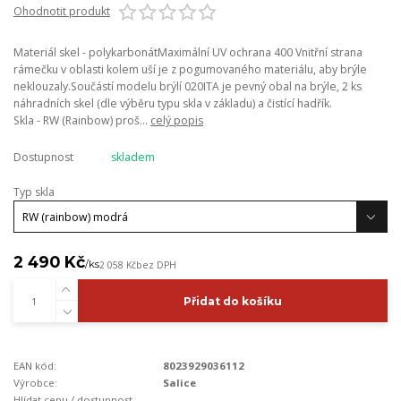
Ohodnotit produkt
Materiál skel - polykarbonátMaximální UV ochrana 400 Vnitřní strana
rámečku v oblasti kolem uší je z pogumovaného materiálu, aby brýle
neklouzaly.Součástí modelu brýlí 020ITA je pevný obal na brýle, 2 ks
náhradních skel (dle výběru typu skla v základu) a čistící hadřík.
Skla - RW (Rainbow) proš...
celý popis
Dostupnost
skladem
Typ skla
2 490 Kč
/
ks
2 058 Kč
bez DPH
Přidat do košíku
EAN kód:
8023929036112
Výrobce:
Salice
Hlídat cenu / dostupnost