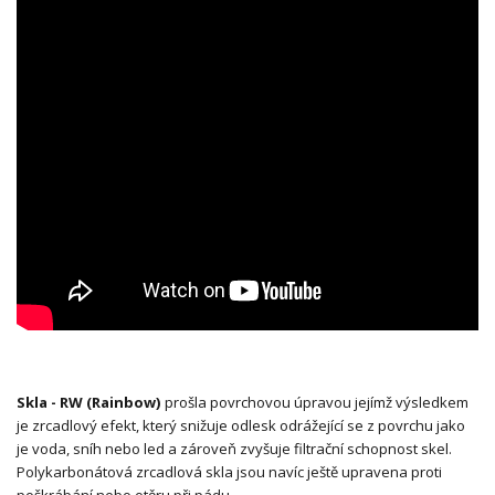
Skla - RW (Rainbow)
prošla povrchovou úpravou jejímž výsledkem
je zrcadlový efekt, který snižuje odlesk odrážející se z povrchu jako
je voda, sníh nebo led a zároveň zvyšuje filtrační schopnost skel.
Polykarbonátová zrcadlová skla jsou navíc ještě upravena proti