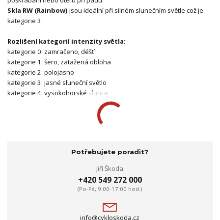
poškrábání nebo otěru při pádu.
Skla RW (Rainbow)
jsou ideální při silném slunečním světle což je
kategorie 3.
Rozlišení kategorií intenzity světla:
kategorie 0: zamračeno, déšť
kategorie 1: šero, zatažená obloha
kategorie 2: polojasno
kategorie 3: jasné sluneční světlo
kategorie 4: vysokohorské slunce
Potřebujete poradit?
Jiří Škoda
+420 549 272 000
(Po-Pá, 9:00-17:00 hod.)
info@cykloskoda.cz