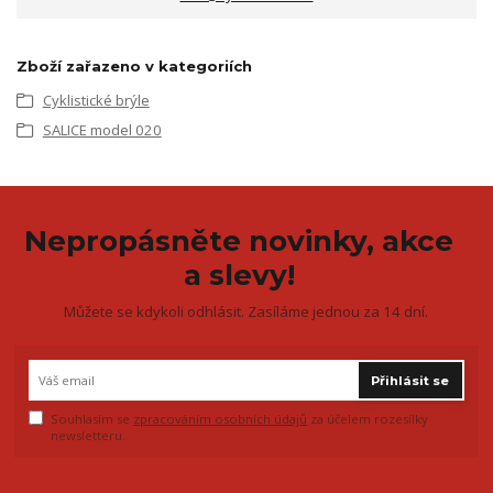
Zboží zařazeno v kategoriích
Cyklistické brýle
SALICE model 020
Nepropásněte novinky, akce
a slevy!
Můžete se kdykoli odhlásit. Zasíláme jednou za 14 dní.
Přihlásit se
Souhlasím se
zpracováním osobních údajů
za účelem rozesílky
newsletteru.