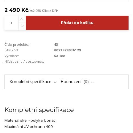
2 490 Kč
/
ks
2 058 Kč
bez DPH
Přidat do košíku
Číslo produktu:
43
EAN kód:
8023929036129
Výrobce:
Salice
Hlídat cenu / dostupnost
Kompletní specifikace
Hodnocení
0
Kompletní specifikace
Materiál skel - polykarbonát
Maximální UV ochrana 400