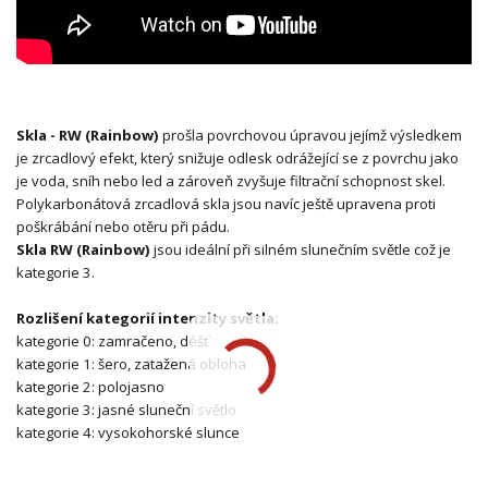
Skla - RW (Rainbow)
prošla povrchovou úpravou jejímž výsledkem
je zrcadlový efekt, který snižuje odlesk odrážející se z povrchu jako
je voda, sníh nebo led a zároveň zvyšuje filtrační schopnost skel.
Polykarbonátová zrcadlová skla jsou navíc ještě upravena proti
poškrábání nebo otěru při pádu.
Skla RW (Rainbow)
jsou ideální při silném slunečním světle což je
kategorie 3.
Rozlišení kategorií intenzity světla:
kategorie 0: zamračeno, déšť
kategorie 1: šero, zatažená obloha
kategorie 2: polojasno
kategorie 3: jasné sluneční světlo
kategorie 4: vysokohorské slunce