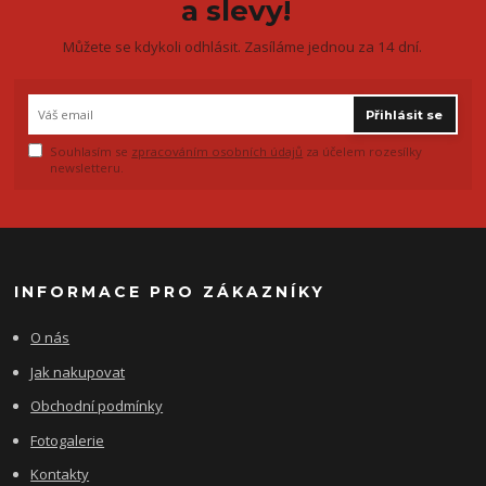
a slevy!
Můžete se kdykoli odhlásit. Zasíláme jednou za 14 dní.
Přihlásit se
Souhlasím se
zpracováním osobních údajů
za účelem rozesílky
newsletteru.
INFORMACE PRO ZÁKAZNÍKY
O nás
Jak nakupovat
Obchodní podmínky
Fotogalerie
Kontakty