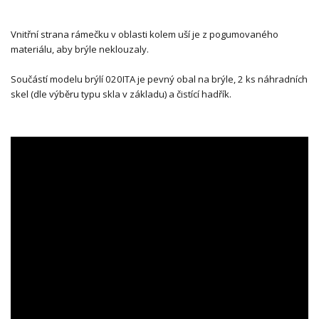
Vnitřní strana rámečku v oblasti kolem uší je z pogumovaného
materiálu, aby brýle neklouzaly.
Součástí modelu brýlí 020ITA je pevný obal na brýle, 2 ks náhradních
skel (dle výběru typu skla v základu) a čistící hadřík.