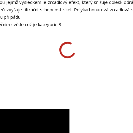
u jejímž výsledkem je zrcadlový efekt, který snižuje odlesk odráž
ň zvyšuje filtrační schopnost skel. Polykarbonátová zrcadlová s
u při pádu.
nečním světle což je kategorie 3.