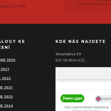
rozesílky newsletteru.
ednou za 14 dní.
ALOGY KE
KDE NÁS NAJDETE
ŽENÍ
Skoumalova 39
NE 2025
621 00 Brno (CZ)
 2021
 2022
E 2021
E 2022
E 2024