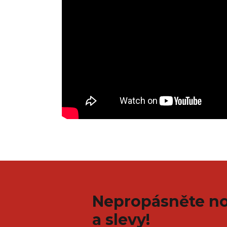
Nepropásněte no
a slevy!