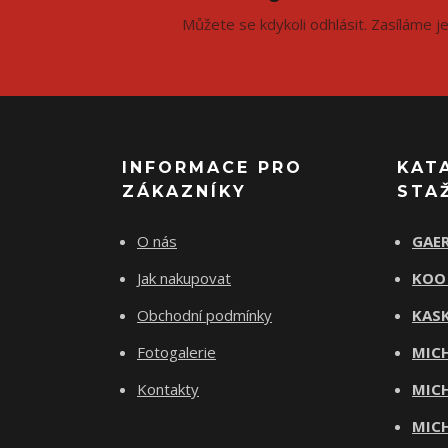
Můžete se kdykoli odhlásit. Zasíláme j
INFORMACE PRO
KAT
ZÁKAZNÍKY
STA
O nás
GAER
Jak nakupovat
KOO
Obchodní podmínky
KASK
Fotogalerie
MICH
Kontakty
MICH
MICH