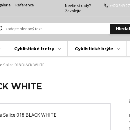
alerie
Reference
Nevíte si rady?
+420 549 27
Zavolejte.
Hleda
Cyklistické tretry
Cyklistické brýle
e Salice 018 BLACK WHITE
ACK WHITE