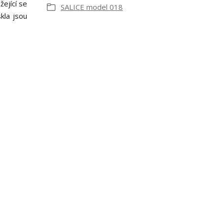
ející se
SALICE model 018
kla jsou