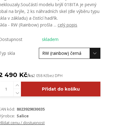
neklouzaly.Součástí modelu brýlí 018ITA je pevný
obal na brýle, 2 ks náhradních skel (dle výběru typu
skla v základu) a čistící hadřík.
Skla - RW (Rainbow) prošla ...
celý popis
Dostupnost
skladem
Typ skla
2 490 Kč
/
ks
2 058 Kč
bez DPH
Přidat do košíku
EAN kód:
8023929030035
Výrobce:
Salice
Hlídat cenu / dostupnost