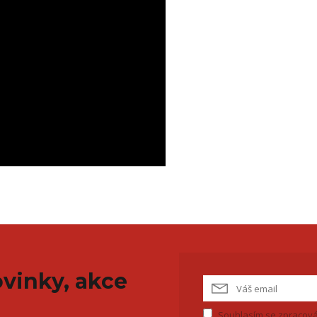
vinky, akce
Souhlasím se
zpracová