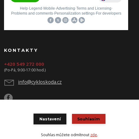
KONTAKTY
+420 549 272 000
(Po-Pá, 9:00-17:00 hod.)
info@cykloskoda.cz
Nastavení
Souhlasím
© Copyright 2020 CYKLOŠKODA
Souhlas můžete odmítnout
zde
.
Vytvořeno na
Eshop-rychle.cz