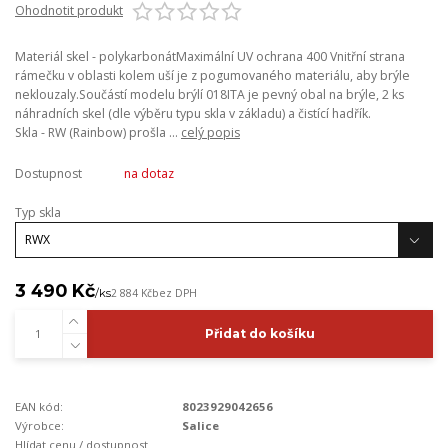
Ohodnotit produkt
Materiál skel - polykarbonátMaximální UV ochrana 400 Vnitřní strana
rámečku v oblasti kolem uší je z pogumovaného materiálu, aby brýle
neklouzaly.Součástí modelu brýlí 018ITA je pevný obal na brýle, 2 ks
náhradních skel (dle výběru typu skla v základu) a čistící hadřík.
Skla - RW (Rainbow) prošla ...
celý popis
Dostupnost
na dotaz
Typ skla
3 490 Kč
/
ks
2 884 Kč
bez DPH
Přidat do košíku
EAN kód:
8023929042656
Výrobce:
Salice
Hlídat cenu / dostupnost