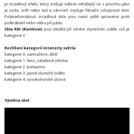
je zrcadlový efekt, který snižuje odlesk odrážející se z povrchu jako
je voda, sníh nebo led a zároveň zvyšuje filtrační schopnost skel.
Polykarbonátová zrcadlová skla jsou navíc ještě upravena proti
poškrábání nebo otěru při pádu.
Skla RW (Rainbow)
jsou ideální při silném slunečním světle což je
kategorie 3.
Rozlišení kategorií intenzity světla:
kategorie 0: zamračeno, déšť
kategorie 1: šero, zatažená obloha
kategorie 2: polojasno
kategorie 3: jasné sluneční světlo
kategorie 4: vysokohorské slunce
Výměna skel