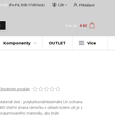
2 000
(Po-Pá, 9:00-17:00 hod.)
CZK
Přihlášení
0
ks
za
0 Kč
t
Komponenty
OUTLET
Více
Ohodnotit produkt
Materiál skel - polykarbonátMaximální UV ochrana
400 Vnitřní strana rámečku v oblasti kolem uší je z
pogumovaného materiálu, aby brýle