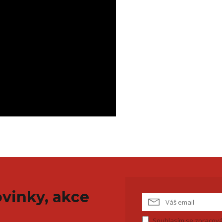
vinky, akce
Souhlasím se
zpracová