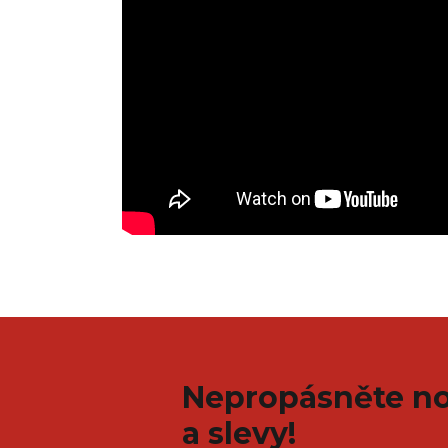
Nepropásněte no
a slevy!