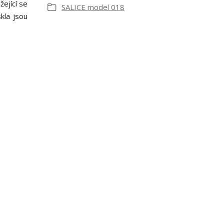
ející se
SALICE model 018
kla jsou