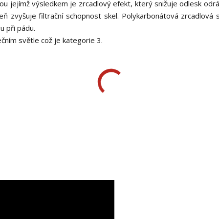
u jejímž výsledkem je zrcadlový efekt, který snižuje odlesk odráž
ň zvyšuje filtrační schopnost skel. Polykarbonátová zrcadlová s
u při pádu.
nečním světle což je kategorie 3.