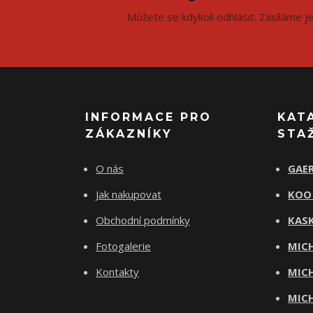
Můžete se kdykoli odhlásit. Zasíláme j
INFORMACE PRO
KAT
ZÁKAZNÍKY
STA
O nás
GAER
Jak nakupovat
KOO
Obchodní podmínky
KASK
Fotogalerie
MICH
Kontakty
MICH
MICH