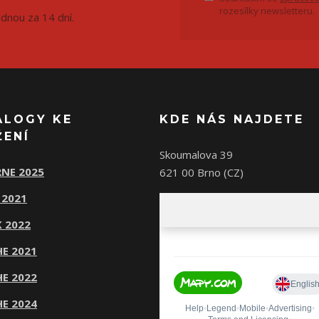
rozesílky newsletteru.
ednou za 14 dní.
ALOGY KE
KDE NÁS NAJDETE
ŽENÍ
Skoumalova 39
NE 2025
621 00 Brno (CZ)
 2021
 2022
E 2021
E 2022
E 2024