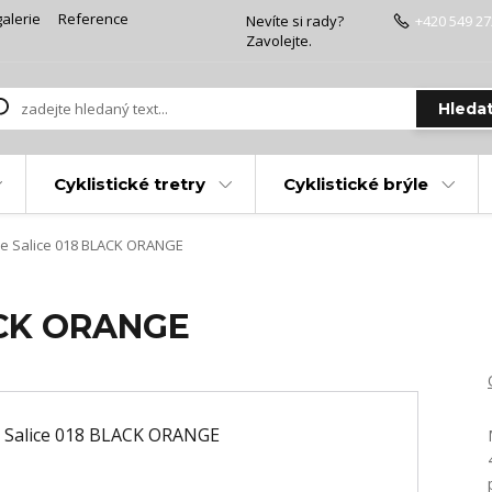
alerie
Reference
Nevíte si rady?
+420 549 27
Zavolejte.
Hleda
Cyklistické tretry
Cyklistické brýle
le Salice 018 BLACK ORANGE
LACK ORANGE