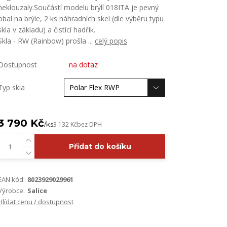
neklouzaly.Součástí modelu brýlí 018ITA je pevný
obal na brýle, 2 ks náhradních skel (dle výběru typu
skla v základu) a čistící hadřík.
Skla - RW (Rainbow) prošla ...
celý popis
Dostupnost
na dotaz
Typ skla
3 790 Kč
/
ks
3 132 Kč
bez DPH
Přidat do košíku
EAN kód:
8023929029961
Výrobce:
Salice
Hlídat cenu / dostupnost