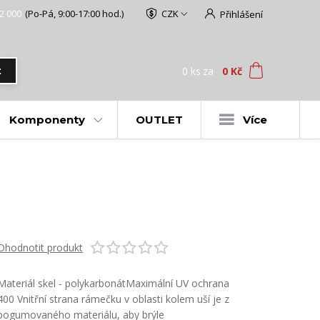
2 000
(Po-Pá, 9:00-17:00 hod.)
CZK
Přihlášení
0
ks
za
0 Kč
t
Komponenty
OUTLET
Více
Ohodnotit produkt
Materiál skel - polykarbonátMaximální UV ochrana
400 Vnitřní strana rámečku v oblasti kolem uší je z
pogumovaného materiálu, aby brýle