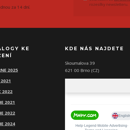
rozesílky newsletteru.
ednou za 14 dní.
ALOGY KE
KDE NÁS NAJDETE
ŽENÍ
Skoumalova 39
NE 2025
621 00 Brno (CZ)
 2021
 2022
E 2021
E 2022
E 2024