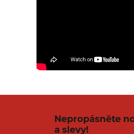
Nepropásněte no
a slevy!