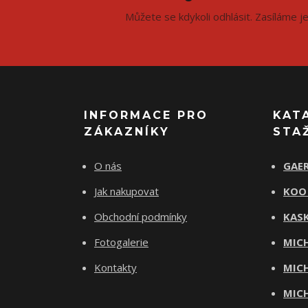
Můžete se kdykoli odhlásit. Zasíláme j
INFORMACE PRO
KAT
ZÁKAZNÍKY
STA
O nás
GAER
Jak nakupovat
KOO
Obchodní podmínky
KASK
Fotogalerie
MICH
Kontakty
MICH
MICH