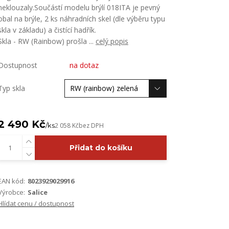
neklouzaly.Součástí modelu brýlí 018ITA je pevný
obal na brýle, 2 ks náhradních skel (dle výběru typu
skla v základu) a čistící hadřík.
Skla - RW (Rainbow) prošla ...
celý popis
Dostupnost
na dotaz
Typ skla
2 490 Kč
/
ks
2 058 Kč
bez DPH
Přidat do košíku
EAN kód:
8023929029916
Výrobce:
Salice
Hlídat cenu / dostupnost