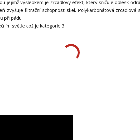
u jejímž výsledkem je zrcadlový efekt, který snižuje odlesk odráž
ň zvyšuje filtrační schopnost skel. Polykarbonátová zrcadlová s
u při pádu.
nečním světle což je kategorie 3.