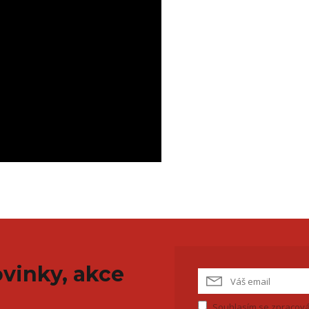
vinky, akce
Souhlasím se
zpracová