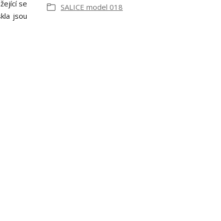
ející se
SALICE model 018
kla jsou