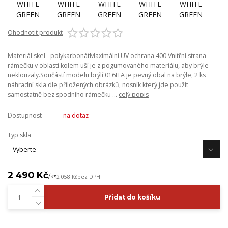
Ohodnotit produkt
Materiál skel - polykarbonátMaximální UV ochrana 400 Vnitřní strana
rámečku v oblasti kolem uší je z pogumovaného materiálu, aby brýle
neklouzaly.Součástí modelu brýlí 016ITA je pevný obal na brýle, 2 ks
náhradní skla dle přiložených obrázků, nosník který jde použít
samostatně bez spodního rámečku ...
celý popis
Dostupnost
na dotaz
Typ skla
2 490 Kč
/
ks
2 058 Kč
bez DPH
Přidat do košíku