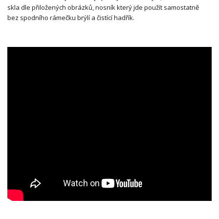
skla dle přiložených obrázků, nosník který jde použít samostatně
bez spodního rámečku brýlí a čistící hadřík.