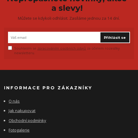
a slevy!
Můžete se kdykoli odhlásit. Zasíláme jednou za 14 dní.
Přihlásit se
Souhlasím se
zpracováním osobních údajů
za účelem rozesílky
newsletteru.
INFORMACE PRO ZÁKAZNÍKY
O nás
Jak nakupovat
Obchodní podmínky
Fotogalerie