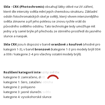
Skla - CRX (Photochromic)
obsahují látky citlivé na UV záření,
které dle intenzity světla mění jejich chemickou strukturu. Základní
odstín fotochromatických skel je světlý, který vlivem intenzivnějšího
světla ztmavne a při jeho poklesu se znovu rychle vrátí do
původního světlého odstínu. Tato technologie tedy umožňuje mít
jedny a ty samé brýle při přechodu ze stinného prostředí do jasného
slunce a naopak.
Skla CRX
jsou k dispozici v barvě
oranžové
a
kouřové
(vhodné pro
kategorii 1-3), v barvě
bronzové
(kategorie 1-3 pro modely brýlí 004
a 006 / kategorie 2-4 pro všechny ostatní modely brýlí).
Rozlišení kategorií intenzity světla:
kategorie 0: zamračeno, déšť
kategorie 1: šero, zatažená obloha
kategorie 2: polojasno
kategorie 3: jasné sluneční světlo
kategorie 4: vysokohorské slunce